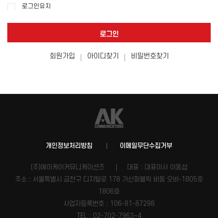
로그인유지
로그인
회원가입
아이디찾기
비밀번호찾기
개인정보처리방침
이메일무단수집거부
(주)에이케이커뮤니케이션즈
대표 : 대표이사 이동섭
주소 : 서울특별시 금천구 디지털로 178 가산퍼블릭 비동 오비-1805호
1806호
사업자등록번호 :
106-81-87298
TEL : 02-702-7963~4