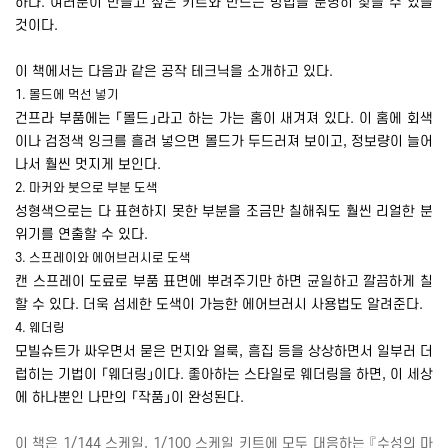
하다
.
여러분이 만들고 싶은 키트와 만드는 방법을 분명히 찾을 수 있을
것이다
.
이 책에서는 다음과 같은 공작 테크닉을 소개하고 있다
.
1.
몰드에 먹선 넣기
건프라 부품에는 「몰드」라고 하는 가는 홈이 새겨져 있다
.
이 홈에 회색
이나 검정색 잉크를 흘려 넣으면 몰드가 두드러져 보이고
,
정보량이 늘어
나서 훨씬 멋지게 보인다
.
2.
마커와 붓으로 부분 도색
성형색으로는 다 표현하지 못한 부분을 조금만 칠해줘도 훨씬 리얼한 분
위기를 연출할 수 있다
.
3.
스프레이와 에어브러시로 도색
캔 스프레이 도료로 부품 표면에 뿌려주기만 하면 균일하고 깔끔하게 칠
할 수 있다
.
더욱 섬세한 도색이 가능한 에어브러시 사용법도 알려준다
.
4.
웨더링
모빌슈트가 싸우면서 묻은 먼지와 얼룩
,
흠집 등을 상상하면서 일부러 더
럽히는 기법이 「웨더링」이다
.
좋아하는 스타일로 웨더링을 하면
,
이 세상
에 하나뿐인 나만의 「작품」이 완성된다
.
이 책은
1/144
스케일
, 1/100
스케일 키트에 모두 대응하는 『수성의 마