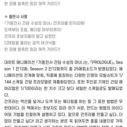
한 권에 응축한 최강 제작 가이드
!!
❖
출판사 서평
『기동전사 건담 수성의 마녀』 건프라를 한자리에
!
도색부터 조립
,
웨더링 마무리까지
!
건프라 초보자들이 알고 싶었던
디테일을 올리는 공작 테크닉을
한 권에 응축한 최강 제작 가이드
!!
대히트 애니메이션 『기동전사 건담 수성의 마녀』는
,
「
PROLOGUE
」
, Sea
son 1
전
12
화
, Season 2
전
12
화까지 총
25
에피소드가 방영되었다
.
애
니메이션의 전개에 맞춰
,
작중에 등장하는 다양한 진영의 모빌슈트가
1/
144
스케일 건담 프라모델로 제품화되었다
.
또한 주인공 기체인 건담 에
어리얼은
1/100
이라는 한 치수 크고 보다 세밀한 스케일로도 발매되었
다
.
건프라는 먹선을 넣거나 도색 또는 웨더링을 하는 등 그 표현 방법은 무
한대이다
.
이 책에서는 초보자도 따라 하기 쉬운
,
만드는 방법의 아이디
어와 기법을 친절하게 설명하고 있다
.
앞으로 건프라를 만들고 싶다
,
더
많이 만들고 싶다
!
라고 생각하는 분은 꼭 읽어두면 좋을 내용으로 가득