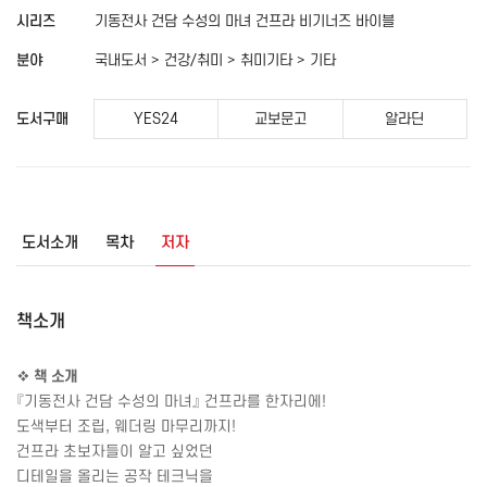
시리즈
기동전사 건담 수성의 마녀 건프라 비기너즈 바이블
분야
국내도서 > 건강/취미 > 취미기타 > 기타
도서구매
YES24
교보문고
알라딘
도서소개
목차
저자
책소개
❖
책 소개
『기동전사 건담 수성의 마녀』 건프라를 한자리에
!
도색부터 조립
,
웨더링 마무리까지
!
건프라 초보자들이 알고 싶었던
디테일을 올리는 공작 테크닉을