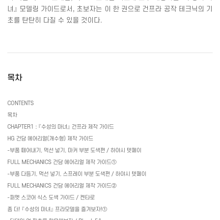
녀』 모델링 가이드로서
,
초보자는 이 한 권으로 건프라 공작 테크닉의 기
초를 탄탄히 다질 수 있을 것이다
.
목차
CONTENTS
목차
CHAPTER1 :
『수성의 마녀』 건프라 제작 가이드
HG
건담 에어리얼
(
개수형
)
제작 가이드
-
부품 떼어내기
,
먹선 넣기
,
마커 부분 도색편
/
하야시 텟페이
FULL MECHANICS
건담 에어리얼 제작 가이드①
-
부품 다듬기
,
먹선 넣기
,
스프레이 부분 도색편
/
하야시 텟페이
FULL MECHANICS
건담 에어리얼 제작 가이드②
-
퍼멧 스코어 식스 도색 가이드
/
켄타로
좀 더
!
『수성의 마녀』 프라모델을 즐겨보자
!
①