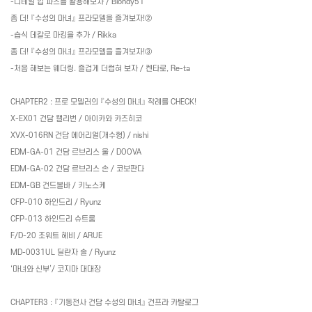
-
디테일 업 파츠를 활용해보자
/ Blondy51
좀 더
!
『수성의 마녀』 프라모델을 즐겨보자
!
②
-
습식 데칼로 마킹을 추가
/ Rikka
좀 더
!
『수성의 마녀』 프라모델을 즐겨보자
!
③
-
처음 해보는 웨더링
.
즐겁게 더럽혀 보자
/
켄타로
, Re-ta
CHAPTER2 :
프로 모델러의 『수성의 마녀』 작례를
CHECK!
X-EX01
건담 캘리번
/
아이카와 카즈히코
XVX-016RN
건담 에어리얼
(
개수형
) / nishi
EDM-GA-01
건담 르브리스 울
/ DOOVA
EDM-GA-02
건담 르브리스 손
/
코보판다
EDM-GB
건드볼바
/
키노스케
CFP-010
하인드리
/ Ryunz
CFP-013
하인드리 슈트룸
F/D-20
조워트 헤비
/ ARUE
MD-0031UL
딜란자 솔
/ Ryunz
‘마녀와 신부’
/
코지마 대대장
CHAPTER3 :
『기동전사 건담 수성의 마녀』 건프라 카탈로그