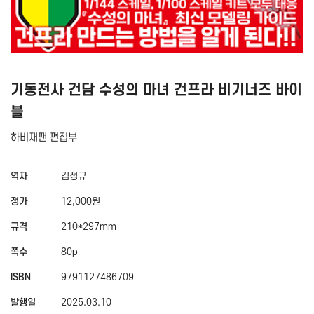
기동전사 건담 수성의 마녀 건프라 비기너즈 바이
블
하비재팬 편집부
역자
김정규
정가
12,000원
규격
210*297mm
쪽수
80p
ISBN
9791127486709
발행일
2025.03.10