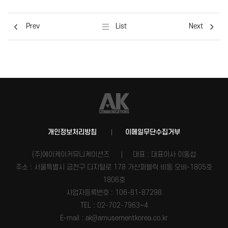
Prev
List
Next
개인정보처리방침
이메일무단수집거부
(주)에이케이커뮤니케이션즈
대표 : 대표이사 이동섭
주소 : 서울특별시 금천구 디지털로 178 가산퍼블릭 비동 오비-1805호
1806호
사업자등록번호 :
106-81-87298
TEL : 02-702-7963~4
E-mail : ak@amusementkorea.co.kr