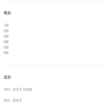
목차
1
화
2
화
3
화
4
화
5
화
6
화
저자
저자 : 유즈키 치히로
역자 : 정우주