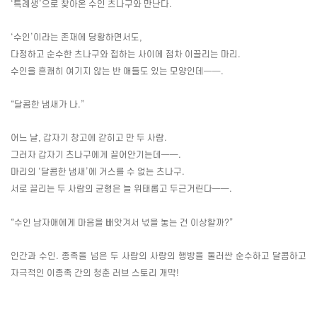
‘특례생’으로 찾아온 수인 츠나구와 만난다
.
‘수인’이라는 존재에 당황하면서도
,
다정하고 순수한 츠나구와 접하는 사이에 점차 이끌리는 마리
.
수인을 흔쾌히 여기지 않는 반 애들도 있는 모양인데──
.
“달콤한 냄새가 나
.
”
어느 날
,
갑자기 창고에 갇히고 만 두 사람
.
그러자 갑자기 츠나구에게 끌어안기는데──
.
마리의 ‘달콤한 냄새’에 거스를 수 없는 츠나구
.
서로 끌리는 두 사람의 균형은 늘 위태롭고 두근거린다──
.
“수인 남자애에게 마음을 빼앗겨서 넋을 놓는 건 이상할까
?
”
인간과 수인
.
종족을 넘은 두 사람의 사랑의 행방을 둘러싼 순수하고 달콤하고
자극적인 이종족 간의 청춘 러브 스토리 개막
!