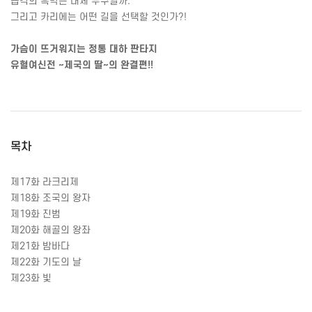
습격의 흑막은 대체 누구일까
.
그리고 카리에는 어떤 길을 선택할 것인가
?!
가슴이 뜨거워지는 정통 대하 판타지
유혈여신전
~
제국의 딸
~
의 완결편
!!
목차
제
17
화 라크리제
제
18
화 조국의 왕자
제
19
화 진범
제
20
화 해골의 왕좌
제
21
화 밤바다
제
22
화 기도의 날
제
23
화 빛