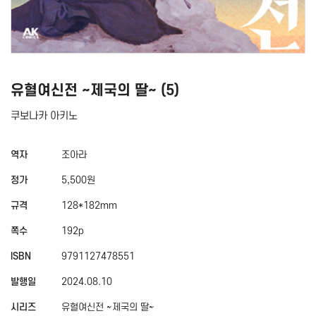
유혈여신전 ~제국의 딸~ (5)
쿠보나카 아키노
역자
조아라
정가
5,500원
규격
128*182mm
쪽수
192p
ISBN
9791127478551
발행일
2024.08.10
시리즈
유혈여신전 ~제국의 딸~