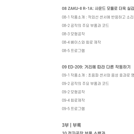
08 ZAKU-II R-1A:
사운드 모듈로 더욱 실
08-1
작품소개
:
적외선 센서에 반응하고 소
08-2
공작의 주요 부품과 코드
08-3
모형공작
08-4
베이스와 회로 제작
08-5
프로그램
09 ED-209:
거리에 따라 다른 작동하기
09-1
작품소개
:
초음파 센서와 음성 효과로 
09-2
공작의 주요 부품과 코드
09-2
모형공작
09-4
회로제작
09-5
프로그램
3
부
|
부록
10
전자공작 부품 소백과