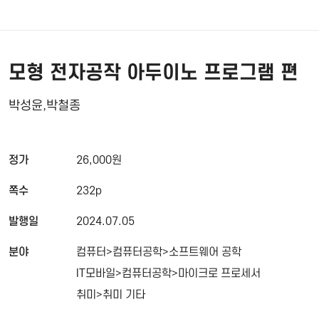
모형 전자공작 아두이노 프로그램 편
박성윤,박철종
정가
26,000원
쪽수
232p
발행일
2024.07.05
분야
컴퓨터>컴퓨터공학>소프트웨어 공학
IT모바일>컴퓨터공학>마이크로 프로세서
취미>취미 기타