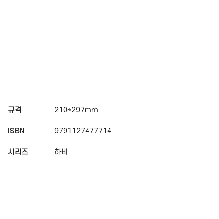
규격
210*297mm
ISBN
9791127477714
시리즈
하비