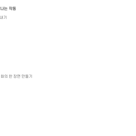
감나는 작동
리내기
영화의 한 장면 만들기