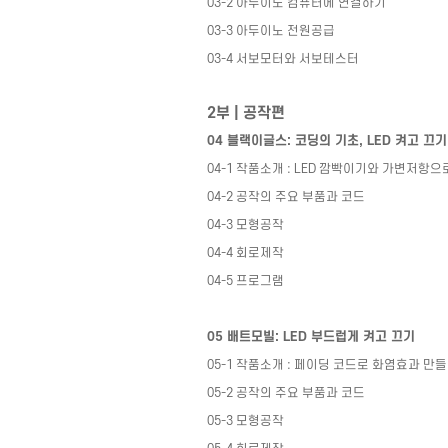
03-2
아두이노 컴퓨터에 연결하기
03-3
아두이노 전원공급
03-4
서보모터와 서보테스터
2
부
|
공작편
04
블랙이글스
:
코딩의 기초
, LED
켜고 끄기
04-1
작품소개
: LED
깜빡이기와 가변저항으로
04-2
공작의 주요 부품과 코드
04-3
모형공작
04-4
회로제작
04-5
프로그램
05
배트모빌
: LED
부드럽게 켜고 끄기
05-1
작품소개
:
페이딩 코드로 화염효과 만
05-2
공작의 주요 부품과 코드
05-3
모형공작