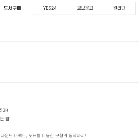
도서구매
YES24
교보문고
알라딘
주자
!
는 법
!
 사운드 이펙트
,
모터를 이용한 모형의 동작까지
!