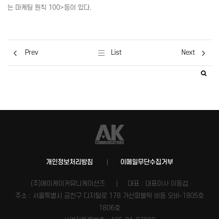
는 마케팅 원칙 100>등이 있다.
Prev
List
Next
개인정보처리방침
이메일무단수집거부
(주)에이케이커뮤니케이션즈
대표 : 대표이사 이동섭
주소 : 서울특별시 금천구 디지털로 178 가산퍼블릭 비동 오비-1805호
1806호