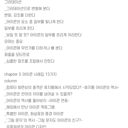
그러데이션
_그러데이션으로 변형해 본다
변화, 강조를 더한다
_아이콘의 요소 중 일부를 빛나게 한다
일부를 흐리게 한다
_보일 듯 말 듯? 아이콘의 일부를 흐리게 처리한다
유머는 중요
_아이콘에 무언가를 더하거나 빼 본다
퍼즐을 모티프로
_심플한 파츠를 조합해서 만든다
chapter 5 아이콘 사례집 13가지
column
_컴퓨터 화면상의 충격은 휴지통에서 시작되었다? -휴지통 아이콘의 역사-
_아이콘은 언어의 차이를 넘어설 수 있을까?
_아이콘의 역사를 돌아보자 –아이콘 연표-
_해외에서 만난 아이콘·픽토그램
_특별한 아이콘, 화살표와 풍경 아이콘
_‘그림 문자’의 역사 -그림 문자도 아이콘의 친구?-
_공중위생과 아이콘 디자인