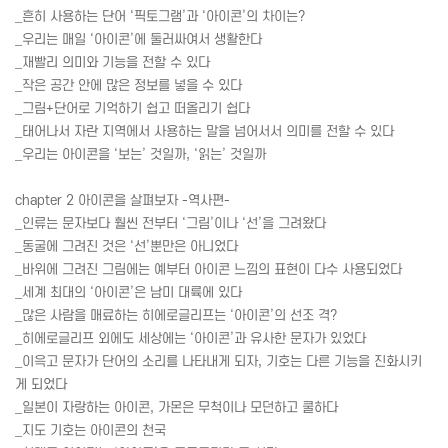
_흔히 사용하는 단어 ‘픽토그램’과 ‘아이콘’의 차이는?
_우리는 매일 ‘아이콘’에 둘러싸여서 생활한다
_재빨리 의미와 기능을 전할 수 있다
_작은 공간 안에 많은 정보를 넣을 수 있다
_그림+단어로 기억하기 쉽고 떠올리기 쉽다
_태어나서 자란 지역에서 사용하는 말을 넘어서서 의미를 전할 수 있다
_우리는 아이콘을 ‘보는’ 것일까, ‘읽는’ 것일까
chapter 2 아이콘을 살펴보자 -역사편-
_인류는 문자보다 훨씬 전부터 ‘그림’이나 ‘선’을 그려왔다
_동굴에 그려진 것은 ‘선’뿐만은 아니었다
_바위에 그려진 그림에는 예부터 아이콘 느낌의 표현이 다수 사용되었다
_세계 최대의 ‘아이콘’은 남미 대륙에 있다
_많은 사람을 매료하는 히에로글리프는 ‘아이콘’의 선조 격?
_히에로글리프 외에도 세상에는 ‘아이콘’과 유사한 문자가 있었다
_이윽고 문자가 단어의 소리를 나타내게 되자, 기호는 다른 기능을 진화시키
게 되었다
_일본이 자랑하는 아이콘, 가몬은 무척이나 모던하고 쿨하다
_지도 기호는 아이콘의 천국