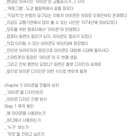
_현대로 이어지는 ‘아이콘’은 교통표지가 그 시작
_‘픽토그램’, 도쿄 올림픽에서 꽃을 피우다
_‘직감적’인 반응이 요구되는 자동차 아이콘은 의외로 오래전부터 존재했다
_지금도 교통기관에서 많이 볼 수 있는 사인은 1974년에 정비되었다
_모두를 위한 컴퓨터에서 ‘아이콘’이 탄생했다
_컴퓨터 화면이 컬러가 되자, 아이콘도 컬러가 되었다
_직접 터치할 수 있는 아이콘도 90년대에 등장했다
_인터넷 브라우저의 등장으로 아이콘도 대항해 시대에 들어서다
_스마트폰의 등장은 ‘아이콘’의 두 번째 생일
_그리고 전부 평면이 되었다? 화면은 플랫 디자인의 세계로
_앞으로 아이콘 디자인은 어떤 식으로 변하게 될까
chapter 3 아이콘을 만들어 보자
_‘아이콘’을 디자인하자
_아이콘 디자인 진행 방식
Step 1 목적 확인
_왜 아이콘을 사용하는가
_어디에서 사용하는가
_‘누가’ 보는가
_‘무엇’을 전하고 싶은가