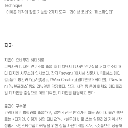
Technique
_아이콘 제작에 활용 가능한 2가지 도구 -‘라이브 코너’와 ‘패스파인더’ -
저자
지은이 요네쿠라 히데히로
쿠와사와 디자인 연구소를 졸업 후 미치요시 디자인 연구실을 거쳐 호소야마
다 디자인 사무소에 입사했다. 잡지 『seven』(아사히 신문사), 『로하스 메디
컬』등의 창간과 『山と溪谷』, 『Web Creator』(엠디엔코퍼레이션), 『Newto
n』(뉴턴프레스)등의 리뉴얼을 담당했다. 잡지, 서적 등 종이 매체의 에디토리
얼 디자인을 중심으로 아트디렉션, 디자인을 담당하고 있다.
옮긴이 구수영
고려대학교 법학과를 졸업하고, 일본어 전문 번역가로 활동 중이다. 옮긴 책으
로는 <디자인, 이렇게 하면 되나요?>, <실무에 바로 쓰는 일잘러의 기획서작
성법>, <인스타그램 마케팅을 위한 상품 사진의비밀 37>, <숏폼으로 성공하