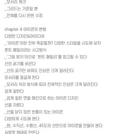
_모서리 체크
_그리드는 기준일 뿐
_전체를 다시 한번 수정
chapter 4 아이콘의 변형
다양한 디자인&아이디어
_‘아이콘’이란 전부 똑같을까? 다양한 스타일을 시도해 보자
폰트 패밀리라는 사고방식
_‘그림 문자’이므로 ‘폰트 패밀리’를 참고할 수 있다
선의 굵기를 바꾼다
_선의 굵기만 바꿔도 인상은 크게 달라진다
모서리를 둥글게 한다
_모서리 처리 방식에 따라 전체적인 인상은 크게 달라진다
검게 칠한다
_검게 칠한 면을 메인으로 하는 아이콘 디자인
선을 자른다
_선을 닫지 않은 빈틈이 있는 아이콘
다양하게 시도해 본다
_원, 수직선, 수평선, 45도의 선만으로 아이콘을 만들어 본다
실루엣 형태로 만든다