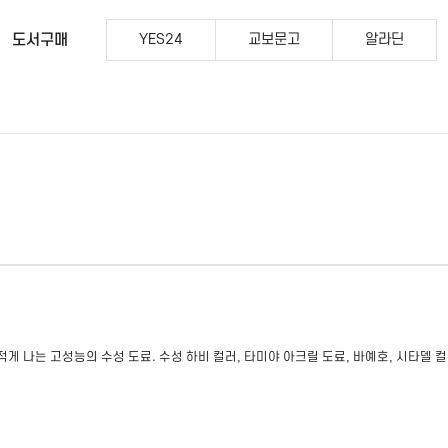
도서구매
YES24
교보문고
알라딘
적게 나는 고성능의 수성 도료
.
수성 하비 컬러
,
타미야 아크릴 도료
,
바예호
,
시타델 컬