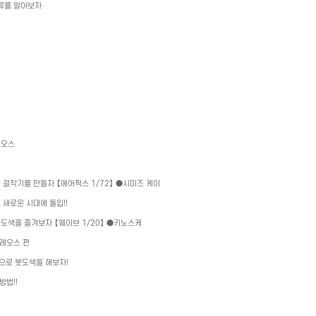
류를 알아보자
레오스
 걸작기를 만들자 【에어픽스
1/72
】 ●시미즈 케이
 새로운 시대에 돌입
!!
 도색을 즐겨보자 【웨이브
1/20
】 ●키노스케
레오스 편
」으로 붓도색을 해보자
!
 방법
!!