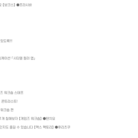
 【보크스】
●
프라시바
 있도록
!!!
리케이션 「시타델 컬러 앱」
즈 워크숍 스태프
러 콘트라스트
!
 워크숍 편
1
개 칠해보자 【게임즈 워크숍】
●
텐치요
지도 즐길 수 있습니다 【맥스 팩토리】
●
후리츠쿠