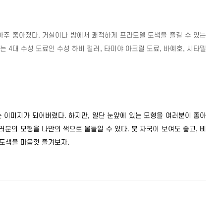
아주 좋아졌다
.
거실이나 방에서 쾌적하게 프라모델 도색을 즐길 수 있는
하는
4
대 수성 도료인 수성 하비 컬러
,
타미야 아크릴 도료
,
바예호
,
시타델
는 이미지가 되어버렸다
.
하지만
,
일단 눈앞에 있는 모형을 여러분이 좋아
러분의 모형을 나만의 색으로 물들일 수 있다
.
붓 자국이 보여도 좋고
,
삐
붓도색을 마음껏 즐겨보자
.