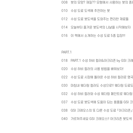
008
붓의 모양
?
재질
??
모형에서 사용하는 붓의 종
010
수성 도료 도색에 추천하는 붓
012
수성 도료 붓도색을 도와주는 편리한 재료들
014
오늘부터 즐거운 붓도색의 나날을 시작해보자
016
이 책에서 소개하는 수성 도료
5
종 입장
!!!
PART.1
018
PART.1
수성 하비 컬러
&
아크리존
by GSI
크
020
수성 하비 컬러의 사용 방법을 배워보자
!
022
수성 도료 시장에 돌아온 수성 하비 컬러로 영국
030
마침내 웨더링 컬러도 수성으로
!!
웨더링 도료도
032
수성 하비 컬러와 수성 웨더링 페인트로 웨더링
037
수성 도료 붓도색에 도움이 되는 용품들
GSI
크
038
GSI
크레오스의 또 다른 수성 도료 「아크리존
040
가르쳐주세요
GSI
크레오스
!!
아크리존 붓도색