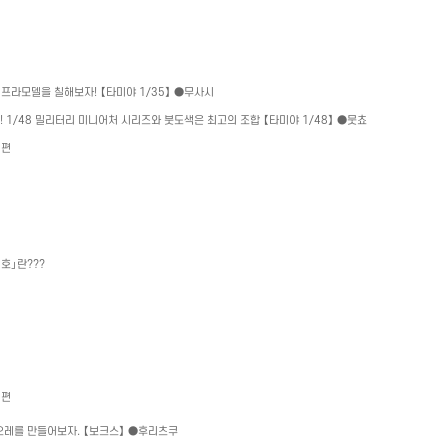
 프라모델을 칠해보자
!
【타미야
1/35
】 ●무사시
!! 1/48
밀리터리 미니어처 시리즈와 붓도색은 최고의 조합 【타미야
1/48
】 ●뭇쵸
 편
예호」란
???
 편
오레를 만들어보자
.
【보크스】
●
후리츠쿠