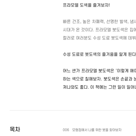
프라모델 도색을 즐겨보자
!
빠른 건조
,
높은 차폐력
,
선명한 발색
,
냄
시대가 온 것이다
.
프라모델 붓도색은 집에
컬러로 여러분도 수성 도료 붓도색에 데
수성 도료로 붓도색의 즐거움을 알게 된다
어느 샌가 프라모델 붓도색은 ‘이렇게 해
하는 색으로 칠해보자
.
붓도색은 손끝과 
져나와도 좋다
.
이 책에는 그런 일이 일어
목차
006
모형점에서 나를 위한 붓을 찾아보자