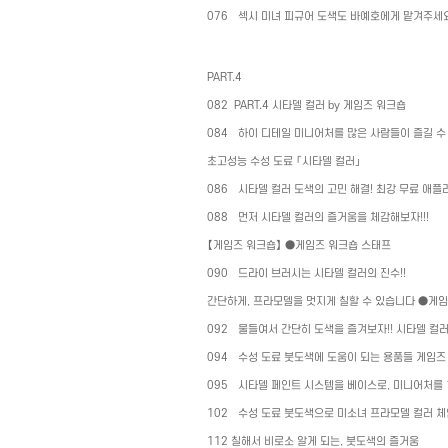
076
섹시 미녀 피규어 도색도 바예호에게 맡겨주세요
PART.4
082
PART.4
시타델 컬러
by
게임즈 워크숍
084
하이 디테일 미니어처를 많은 사람들이 즐길 수
초고성능 수성 도료 「시타델 컬러」
086
시타델 컬러 도색의 고민 해결
!
최강 무료 애플
088
먼저 시타델 컬러의 즐거움을 체감해보자
!!!
【게임즈 워크숍】
●
게임즈 워크숍 스태프
090
드라이 브러시는 시타델 컬러의 진수
!!
간단하게
,
프라모델을 멋지게 칠할 수 있습니다
●
게임
092
물들여서 간단히 도색을 즐겨보자
!!
시타델 컬
094
수성 도료 붓도색에 도움이 되는 용품들 게임즈
095
시타델 페인트 시스템을 베이스로
,
미니어처를
102
수성 도료 붓도색으로 미소녀 프라모델 컬러 체인
112
칠해서 비로소 알게 되는
,
붓도색의 즐거움