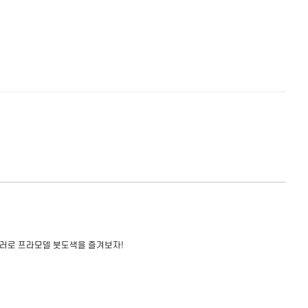
러로 프라모델 붓도색을 즐겨보자
!