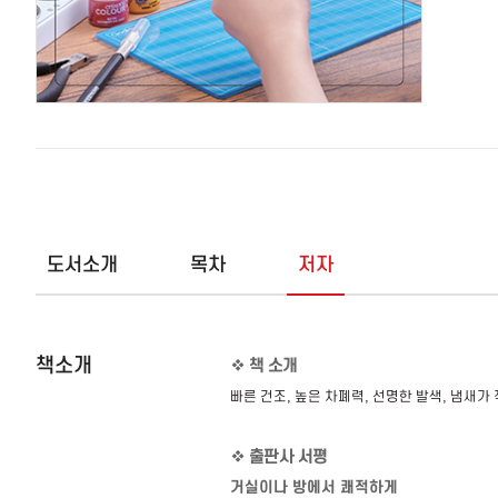
도서소개
목차
저자
책소개
❖
책 소개
빠른 건조
,
높은 차폐력
,
선명한 발색
,
냄새가 
❖
출판사 서평
거실이나 방에서 쾌적하게