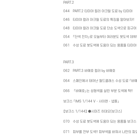
PART.2
044
PART.2
타미야 컬러 아크릴 도료
by
타미야
046
타미야 컬러 아크릴 도료의 특징을 알아보자
!!
048
타미야 컬러 아크릴 도료 단순 도색으로 피규어
054
「단색 전차」로 오늘부터 여러분도 붓도색 데뷔
061
수성 도료 붓도색에 도움이 되는 용품들 타미야
PART.3
062
PART.3
바예호 컬러
by
바예호
064
스페인에서 태어난 월드클래스 수성 도료 「바
066
「바예호」는 성형색을 살린 부분 도색에 딱
!!
보크스 「
IMS 1/144 V
・
사이렌
・
넵튠」
【보크스
1/144
】
●
시마즈 히데오
(
보크스
)
070
수성 도료 붓도색에 도움이 되는 용품들 보크스
071
피부를 전부 도색
!!
피부색을 바꿔서 나만의 피