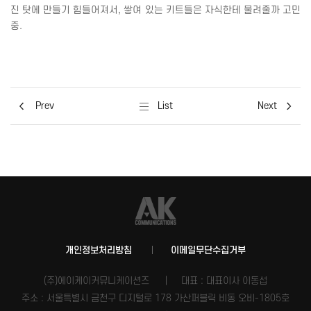
진 탓에 만들기 힘들어져서
,
쌓여 있는 키트들은 자식한테 물려줄까 고민
중
.
Prev
List
Next
개인정보처리방침
이메일무단수집거부
(주)에이케이커뮤니케이션즈
대표 : 대표이사 이동섭
주소 : 서울특별시 금천구 디지털로 178 가산퍼블릭 비동 오비-1805호