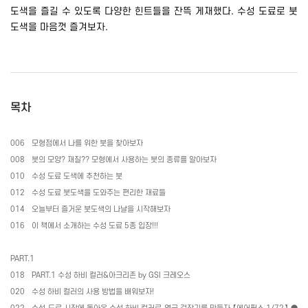
도색을 즐길 수 있도록 다양한 힌트들을 잔뜩 게재했다
.
수성 도료로 붓
도색을 마음껏 즐겨보자
.
목차
006
모형점에서 나를 위한 붓을 찾아보자
008
붓의 모양
?
재질
??
모형에서 사용하는 붓의 종류를 알아보자
010
수성 도료 도색에 추천하는 붓
012
수성 도료 붓도색을 도와주는 편리한 재료들
014
오늘부터 즐거운 붓도색의 나날을 시작해보자
016
이 책에서 소개하는 수성 도료
5
종 입장
!!!
PART.1
018
PART.1
수성 하비 컬러
&
아크리존
by GSI
크레오스
020
수성 하비 컬러의 사용 방법을 배워보자
!