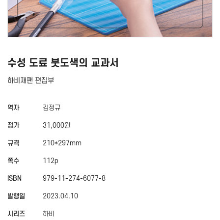
수성 도료 붓도색의 교과서
하비재팬 편집부
역자
김정규
정가
31,000원
규격
210*297mm
쪽수
112p
ISBN
979-11-274-6077-8
발행일
2023.04.10
시리즈
하비