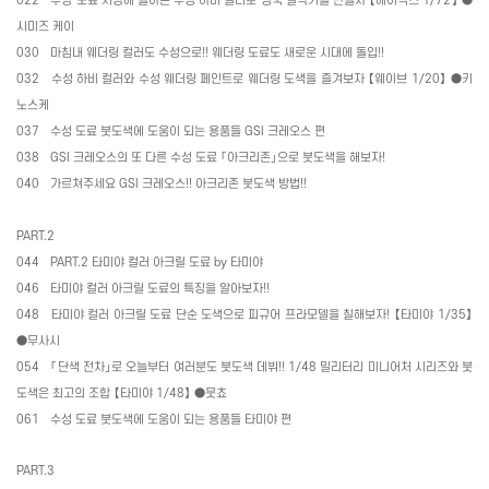
022
수성 도료 시장에 돌아온 수성 하비 컬러로 영국 걸작기를 만들자 【에어픽스
1/72
】 ●
시미즈 케이
030
마침내 웨더링 컬러도 수성으로
!!
웨더링 도료도 새로운 시대에 돌입
!!
032
수성 하비 컬러와 수성 웨더링 페인트로 웨더링 도색을 즐겨보자 【웨이브
1/20
】 ●키
노스케
037
수성 도료 붓도색에 도움이 되는 용품들
GSI
크레오스 편
038
GSI
크레오스의 또 다른 수성 도료 「아크리존」으로 붓도색을 해보자
!
040
가르쳐주세요
GSI
크레오스
!!
아크리존 붓도색 방법
!!
PART.2
044
PART.2
타미야 컬러 아크릴 도료
by
타미야
046
타미야 컬러 아크릴 도료의 특징을 알아보자
!!
048
타미야 컬러 아크릴 도료 단순 도색으로 피규어 프라모델을 칠해보자
!
【타미야
1/35
】
●무사시
054
「단색 전차」로 오늘부터 여러분도 붓도색 데뷔
!! 1/48
밀리터리 미니어처 시리즈와 붓
도색은 최고의 조합 【타미야
1/48
】 ●뭇쵸
061
수성 도료 붓도색에 도움이 되는 용품들 타미야 편
PART.3