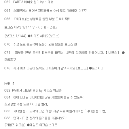
062
PART.3
바예호 컬러
by
바예호
064
스페인에서 태어난 월드클래스 수성 도료 「바예호」란
???
066
「바예호」는 성형색을 살린 부분 도색에 딱
!!
보크스 「
IMS 1/144 V
・
사이렌
・
넵튠」
【보크스
1/144
】
●
시마즈 히데오
(
보크스
)
070
수성 도료 붓도색에 도움이 되는 용품들 보크스 편
071
피부를 전부 도색
!!
피부색을 바꿔서 나만의 피오레를 만들어보자
.
【보크스】
●
후리츠쿠
076
섹시 미녀 피규어 도색도 바예호에게 맡겨주세요 【보크스】
●
프라시바
PART.4
082
PART.4
시타델 컬러
by
게임즈 워크숍
084
하이 디테일 미니어처를 많은 사람들이 즐길 수 있도록
!!!
초고성능 수성 도료 「시타델 컬러」
086
시타델 컬러 도색의 고민 해결
!
최강 무료 애플리케이션 「시타델 컬러 앱」
088
먼저 시타델 컬러의 즐거움을 체감해보자
!!!
【게임즈 워크숍】
●
게임즈 워크숍 스태프