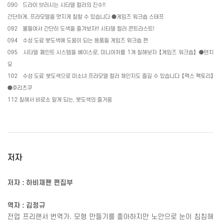
090
드라이 브러시는 시타델 컬러의 진수
!!
간단하게
,
프라모델을 멋지게 칠할 수 있습니다
●
게임즈 워크숍 스태프
092
물들여서 간단히 도색을 즐겨보자
!!
시타델 컬러 콘트라스트
!
094
수성 도료 붓도색에 도움이 되는 용품들 게임즈 워크숍 편
095
시타델 페인트 시스템을 베이스로
,
미니어처를
1
개 칠해보자 【게임즈 워크숍】
●
텐치
요
102
수성 도료 붓도색으로 미소녀 프라모델 컬러 체인지도 즐길 수 있습니다 【맥스 팩토리】
●
후리츠쿠
112
칠해서 비로소 알게 되는
,
붓도색의 즐거움
저자
저자 : 하비재팬 편집부
역자
:
김정규
전업 프리랜서 번역가
.
모형 만들기를 좋아하지만 노안으로 눈이 침침해