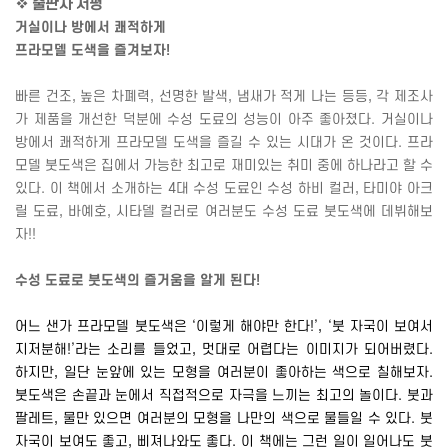
❖
출판사 서평
거실이나 방에서 쾌적하게
프라모델 도색을 즐겨보자
!
빠른 건조
,
높은 차폐력
,
선명한 발색
,
냄새가 적게 나는 등등
,
각 제조사
가 제품을 개선한 덕분에 수성 도료의 성능이 아주 좋아졌다
.
거실이나
방에서 쾌적하게 프라모델 도색을 즐길 수 있는 시대가 온 것이다
.
프라
모델 붓도색은 집에서 가능한 최고로 재미있는 취미 중에 하나라고 할 수
있다
.
이 책에서 소개하는
4
대 수성 도료인 수성 하비 컬러
,
타미야 아크
릴 도료
,
바예호
,
시타델 컬러로 여러분도 수성 도료 붓도색에 데뷔해보
자
!!
수성 도료로 붓도색의 즐거움을 알게 된다
!
어느 샌가 프라모델 붓도색은 ‘이렇게 해야만 한다
!
’
,
‘붓 자국이 보여서
지저분해
!
’라는 소리를 들었고
,
멋대로 어렵다는 이미지가 되어버렸다
.
하지만
,
일단 눈앞에 있는 모형을 여러분이 좋아하는 색으로 칠해보자
.
붓도색은 손끝과 눈에서 직접적으로 자극을 느끼는 최고의 놀이다
.
붓과
팔레트
,
물만 있으면 여러분의 모형을 나만의 색으로 물들일 수 있다
.
붓
자국이 보여도 좋고
,
삐져나와도 좋다
.
이 책에는 그런 일이 일어나도 붓