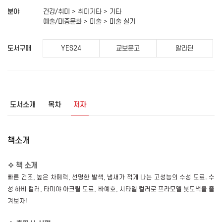
분야
건강/취미 > 취미기타 > 기타
예술/대중문화 > 미술 > 미술 실기
도서구매
YES24
교보문고
알라딘
도서소개
목차
저자
책소개
❖
책 소개
빠른 건조
,
높은 차폐력
,
선명한 발색
,
냄새가 적게 나는 고성능의 수성 도료
.
수
성 하비 컬러
,
타미야 아크릴 도료
,
바예호
,
시타델 컬러로 프라모델 붓도색을 즐
겨보자
!