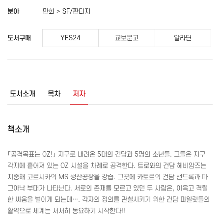
분야
만화 > SF/판타지
도서구매
YES24
교보문고
알라딘
도서소개
목차
저자
책소개
「공격목표는
OZ
!」 지구로 내려온 5대의 건담과 5명의 소년들. 그들은 지구
각지에 흩어져 있는
OZ
시설을 차례로 공격한다. 트로와의 건담 헤비암즈는
지중해 코르시카의
MS
생산공장을 강습. 그곳에 카토르의 건담 샌드록과 마
그아낙 부대가 나타난다. 서로의 존재를 모르고 있던 두 사람은, 이윽고 격렬
한 싸움을 벌이게 되는데…. 각자의 정의를 관철시키기 위한 건담 파일럿들의
활약으로 세계는 서서히 동요하기 시작한다!!