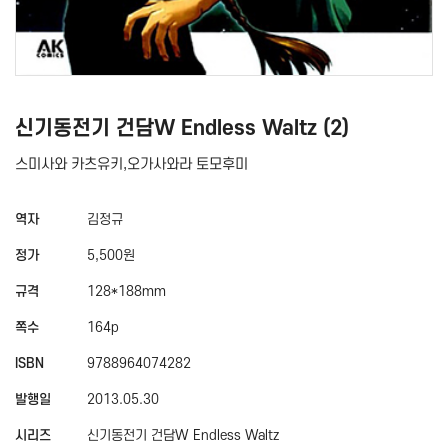
신기동전기 건담W Endless Waltz (2)
스미사와 카츠유키,오가사와라 토모후미
역자
김정규
정가
5,500원
규격
128*188mm
쪽수
164p
ISBN
9788964074282
발행일
2013.05.30
시리즈
신기동전기 건담W Endless Waltz