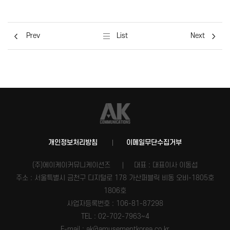
Prev
List
Next
개인정보처리방침
이메일무단수집거부
(주)에이케이커뮤니케이션즈
대표 : 대표이사 이동섭
주소 : 서울특별시 금천구 디지털로 178 가산퍼블릭 비동 오비-1805호
1806호
사업자등록번호 :
106-81-87298
TEL : 02-702-7963~4
E-mail : ak@amusementkorea.co.kr