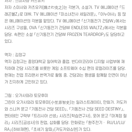
저자 : 스미사와 카츠유키
저자 스미사와 카츠유키(
隅
さわ
克之
)는 각본가, 소설가.
TV
애니메이션 「드
래곤볼Z」로 데뷔.
TV
애니메이션 「미소녀전사 세일러문」, 「이누야샤」 등 많
은 애니메이션의 각본을 맡았다.
TV
애니메이션 「신기동전기 건담W」에서는
시리즈 구성을,
OVA
「신기동전기 건담W
ENDLESS
WALTZ
」에서는 각본을
담당. 속편인 소설 「신기동전기 건담W
FROZEN
TEARDROP
」도 담당하고
있다.
역자 : 김정규
역자 김정규는 중앙대학교 일어학과 졸업. 반다이코리아 디지털 사업부에 재
직하며 건담 시리즈를 비롯한 게임 소프트웨어 수십 편의 로컬라이즈를 담당.
현재는 전업 프리랜서 번역가로 활동 중. 건담과는 평생을 함께할 인연이 아닌
가 진지하게 고민하고 있다.
그림 : 오가사와라 토모후미
그린이 오가사와라 토모후미(
小笠原智史
)는 일러스트레이터, 만화가. 카도카
와 스니커 문고 「기동전사 건담
SEED
」, 「기동전사 건담
SEED
DESTINY
」,
엔터테인 구락부 「트리시아 선생」 시리즈(학습연구사), 포어 문고 「마계점 릴
리」 시리즈(금성사)의 핀업, 삽화를 담당. 만화로는 「환주전기ㆍ
RU
/
LI
/
LU
/
RA
」(하비재팬), 「초세기 알파」(카도카와쇼텐)가 있다.