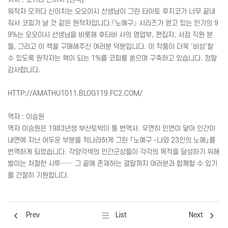
워작자 오카다 신이치는 오오이시 선생님이 그린 타이토 후지코가 너무 끝내
줘서 코피가 날 것 같은 원작자입니다.『노예구』 시리즈가 얻고 있는 인기의 9
9%는 오오이시 선생님을 비롯해 후타바 사의 영업부, 편집자, 서점 직원 분
들, 그리고 이 책을 구매해주신 여러분 덕분입니다. 이 작품이 더욱 ‘비상’할
수 있도록 원작자는 핵이 되는 1%를 코피를 쏟으며 구축하고 있습니다. 정말
감사합니다.
HTTP
://
AMATHU
1011.
BLOG
119.
FC
2.
COM
/
역자 : 이승원
역자 이승원은 1983년생 부산토박이 통 번역사. 우연히 인연이 닿아 인간이
내면에 지닌 어두운 부분을 적나라하게 그린 「노예구 -나와 23인의 노예」를
번역하게 되었습니다. 각양각색의 인간군상들이 각각의 목적을 달성하기 위해
벌이는 처절한 사투…… 그 끝에 존재하는 결말까지 여러분과 함께할 수 있기
를 간절히 기원합니다.
Prev
List
Next