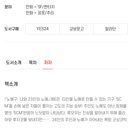
분야
만화 > SF/판타지
만화 > 공포/추리
도서구매
YES24
교보문고
알라딘
도서소개
목차
저자
책소개
『노예구: 나와 23인의 노예』제6권. 타인을 노예로 만들 수 있는 기구 '
SC
M
'을 손에 넣은 자들이 펼치는 고도의 지능 승부! 주인도 노예도 아닌 정체불
명의 '
SCM
'반응이 느닷없이 나타났다. 류오우는 진상을 알아내기 위해 줄리
아와 후지코를 보내지만……. 24인의 주인과 노예가 자아내는 욕망 군상코믹