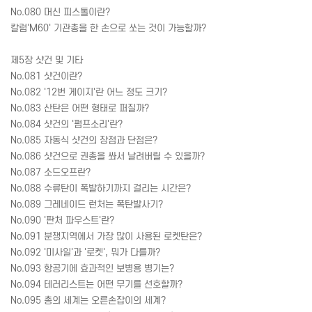
No.080 머신 피스톨이란?
칼럼'M60' 기관총을 한 손으로 쏘는 것이 가능할까?
제5장 샷건 및 기타
No.081 샷건이란?
No.082 '12번 게이지'란 어느 정도 크기?
No.083 산탄은 어떤 형태로 퍼질까?
No.084 샷건의 '펌프소리'란?
No.085 자동식 샷건의 장점과 단점은?
No.086 샷건으로 권총을 쏴서 날려버릴 수 있을까?
No.087 소드오프란?
No.088 수류탄이 폭발하기까지 걸리는 시간은?
No.089 그레네이드 런처는 폭탄발사기?
No.090 '판처 파우스트'란?
No.091 분쟁지역에서 가장 많이 사용된 로켓탄은?
No.092 '미사일'과 '로켓', 뭐가 다를까?
No.093 항공기에 효과적인 보병용 병기는?
No.094 테러리스트는 어떤 무기를 선호할까?
No.095 총의 세계는 오른손잡이의 세계?