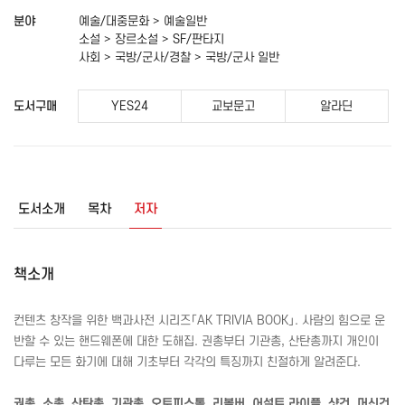
분야
예술/대중문화 > 예술일반
소설 > 장르소설 > SF/판타지
사회 > 국방/군사/경찰 > 국방/군사 일반
도서구매
YES24
교보문고
알라딘
도서소개
목차
저자
책소개
컨텐츠 창작을 위한 백과사전 시리즈「
AK
TRIVIA
BOOK
」. 사람의 힘으로 운
반할 수 있는 핸드웨폰에 대한 도해집. 권총부터 기관총, 산탄총까지 개인이
다루는 모든 화기에 대해 기초부터 각각의 특징까지 친절하게 알려준다.
권총, 소총, 산탄총, 기관총. 오토피스톨, 리볼버, 어설트 라이플, 샷건, 머신건