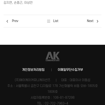
김지연, 손종근, 이상언
Prev
List
Next
개인정보처리방침
이메일무단수집거부
(주)에이케이커뮤니케이션즈
대표 : 대표이사 이동섭
주소 : 서울특별시 금천구 디지털로 178 가산퍼블릭 비동 오비-1805호
1806호
사업자등록번호 :
106-81-87298
TEL : 02-702-7963~4