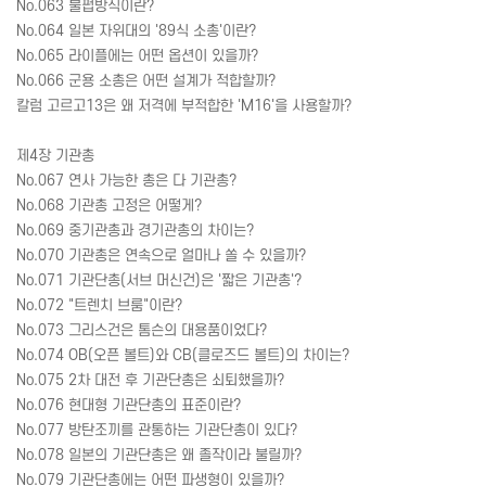
No.063 불펍방식이란?
No.064 일본 자위대의 '89식 소총'이란?
No.065 라이플에는 어떤 옵션이 있을까?
No.066 군용 소총은 어떤 설계가 적합할까?
칼럼 고르고13은 왜 저격에 부적합한 'M16'을 사용할까?
제4장 기관총
No.067 연사 가능한 총은 다 기관총?
No.068 기관총 고정은 어떻게?
No.069 중기관총과 경기관총의 차이는?
No.070 기관총은 연속으로 얼마나 쏠 수 있을까?
No.071 기관단총(서브 머신건)은 '짧은 기관총'?
No.072 "트렌치 브룸"이란?
No.073 그리스건은 톰슨의 대용품이었다?
No.074 OB(오픈 볼트)와 CB(클로즈드 볼트)의 차이는?
No.075 2차 대전 후 기관단총은 쇠퇴했을까?
No.076 현대형 기관단총의 표준이란?
No.077 방탄조끼를 관통하는 기관단총이 있다?
No.078 일본의 기관단총은 왜 졸작이라 불릴까?
No.079 기관단총에는 어떤 파생형이 있을까?