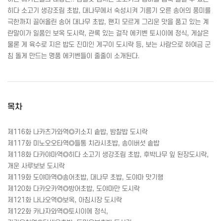
히다 소고기 생강조림 초밥, 대나무에서 숙성시켜 기름기 오른 송어의 풍미를
극한까지 끌어올린 송어 대나무 초밥, 왠지 모르게 그리운 맛을 품고 있는 계
란말이가 일품인 보옥 도시락, 관록 있는 걸작 에키벤 토시이에 정식, 게살은
물론 게 육수로 지은 밥도 진미인 게구이 도시락 등, 보는 사람으로 하여금 군
침 돌게 만드는 명품 에키벤들이 줄줄이 소개된다.
목차
제116화 나카츠가와역◎키소지 솥밥, 밤찰밥 도시락
제117화 미노오오타역◎들통 치라시초밥, 송이버섯 솥밥
제118화 다카야마역◎히다 소고기 생강조림 초밥, 후박나무 잎 된장도시락,
개운 사루보보 도시락
제119화 도야마역◎송어초밥, 대나무 초밥, 도야마 맛기행
제120화 다카오카역◎방어초밥, 도야마만 도시락
제121화 나나오역◎보옥, 아침시장 도시락
제122화 카나자와역◎토시이에 정식,