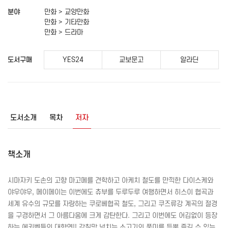
분야
만화 > 교양만화
만화 > 기타만화
만화 > 드라마
도서구매
YES24
교보문고
알라딘
도서소개
목차
저자
책소개
시마자키 도손의 고향 마고메를 견학하고 아케치 철도를 만끽한 다이스케와
야우야우, 메이메이는 이번에도 츄부를 두루두루 여행하면서 히스이 협곡과
세계 유수의 규모를 자랑하는 쿠로베협곡 철도, 그리고 쿠즈류강 계곡의 절경
을 구경하면서 그 아름다움에 크게 감탄한다. 그리고 이번에도 어김없이 등장
하는 에키벤들의 대향연!! 감칠맛 넘치는 소고기의 풍미를 듬뿍 즐길 수 있는