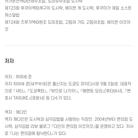
카가온천역◎단새우초밥, 도미유부초밥 도시락
제123화 후쿠이역◎게구이 도시락, 에치젠 게 도시락, 후쿠이가 제일 소스돈
까스덮밥
제124화 츠루가역◎원조 도미초밥, 고등어 가도 고등어초밥, 에치젠 이것저
것
저자
저자 : 하야세 준
저자 하야세 준(はやせ
淳
)은 출신지는 도쿄도 마치다시로 9월 2일생. 대표작
으로 『셔터』, 『도쿄폭탄』, 『밖으로 나가자!』, 『메멘토 모리』(후타바샤), 『변
호사
TASUKE
』(호분샤) 등 다수가 있다.
역자 : 채다인
역자 채다인은 도시락과 삼각김밥을 사랑하는 직장인. 2004년부터 편의점 도
시락, 삼각김밥 리뷰 블로그 『다인의 편의점 이것저것』을 운영하고 있다. 저서
로 『나는 편의점에 탐닉한다』가 있다.