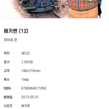
에키벤 (12)
하야세 준
역자
채다인
정가
7,500원
규격
148*210mm
쪽수
194p
ISBN
9788964071892
발행일
2013.05.01
시리즈
에키벤