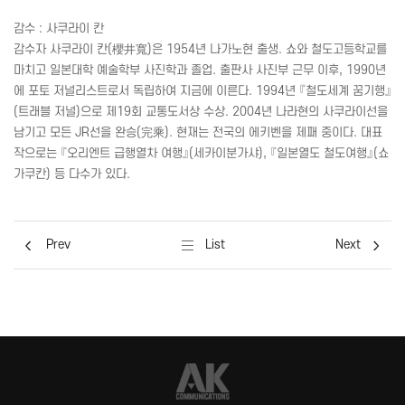
감수 : 사쿠라이 칸
감수자 사쿠라이 칸(
櫻井寬
)은 1954년 나가노현 출생. 쇼와 철도고등학교를
마치고 일본대학 예술학부 사진학과 졸업. 출판사 사진부 근무 이후, 1990년
에 포토 저널리스트로서 독립하여 지금에 이른다. 1994년 『철도세계 꿈기행』
(트래블 저널)으로 제19회 교통도서상 수상. 2004년 나라현의 사쿠라이선을
남기고 모든
JR
선을 완승(
完乘
). 현재는 전국의 에키벤을 제패 중이다. 대표
작으로는 『오리엔트 급행열차 여행』(세카이분가샤), 『일본열도 철도여행』(쇼
가쿠칸) 등 다수가 있다.
Prev
List
Next