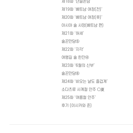
제18화 ‘단골손님’
제19화 ‘베트남 여정(전)’
제20화 ‘베트남 여정(후)’
아시아 술 사정(베트남 편)
제21화 ‘허세’
술꾼만담⑤
제22화 ‘지각’
여행길 술 한잔④
제23화 ‘6월의 신부’
술꾼만담⑥
제24화 ‘비오는 날도 즐겁게’
소다츠류 사계절 안주 ○夏
제25화 ‘여름철 안주’
후기 (이시카와 준)