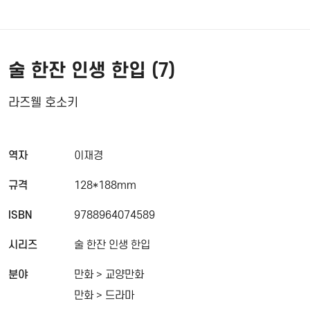
술 한잔 인생 한입 (7)
라즈웰 호소키
역자
이재경
규격
128*188mm
ISBN
9788964074589
시리즈
술 한잔 인생 한입
분야
만화 > 교양만화
만화 > 드라마