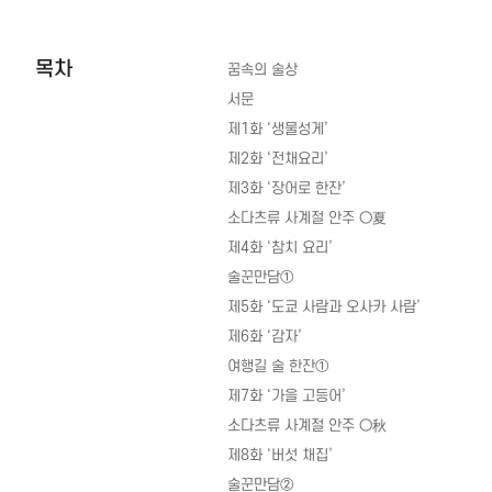
목차
꿈속의 술상
서문
제1화 ‘생물성게’
제2화 ‘전채요리’
제3화 ‘장어로 한잔’
소다츠류 사계절 안주 ○夏
제4화 ‘참치 요리’
술꾼만담①
제5화 ‘도쿄 사람과 오사카 사람’
제6화 ‘감자’
여행길 술 한잔①
제7화 ‘가을 고등어’
소다츠류 사계절 안주 ○秋
제8화 ‘버섯 채집’
술꾼만담②