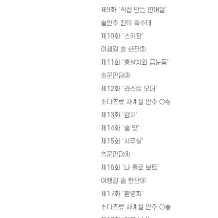
제9화 ‘직접 만든 연어알’
술안주 진미 특수대
제10화 ‘스키장’
여행길 술 한잔②
제11화 ‘홍살치와 금눈돔’
술꾼만담③
제12화 ‘라스트 오더’
소다츠류 사계절 안주 ○冬
제13화 ‘감기’
제14화 ‘술 맛’
제15화 ‘사무실’
술꾼만담④
제16화 ‘나 홀로 보트’
여행길 술 한잔③
제17화 ‘환영회’
소다츠류 사계절 안주 ○春