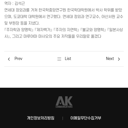
역자 : 김석근
연세대 정외과를 거쳐 한국학중앙연구원 한국학대학원에서 박사 학위를 받았
으며, 도쿄대학 대학원에서 연구했다. 연세대 정외과 연구교수, 아산서원 교수
및 부원장 등을 지냈다.
『주자학과 양명학』 『제자백가』 『주자의 자연학』 『불교와 양명학』 『일본사상
사』, 그리고 마루야마 마사오의 주요 저작들을 우리말로 옮겼다
Prev
List
Next
개인정보처리방침
이메일무단수집거부