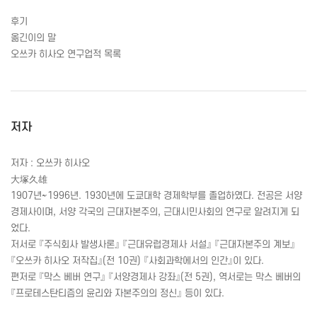
후기
옮긴이의 말
오쓰카 히사오 연구업적 목록
저자
저자 : 오쓰카 히사오
大塚久雄
1907년~1996년. 1930년에 도쿄대학 경제학부를 졸업하였다. 전공은 서양
경제사이며, 서양 각국의 근대자본주의, 근대시민사회의 연구로 알려지게 되
었다.
저서로 『주식회사 발생사론』 『근대유럽경제사 서설』 『근대자본주의 계보』
『오쓰카 히사오 저작집』(전 10권) 『사회과학에서의 인간』이 있다.
편저로 『막스 베버 연구』 『서양경제사 강좌』(전 5권), 역서로는 막스 베버의
『프로테스탄티즘의 윤리와 자본주의의 정신』 등이 있다.