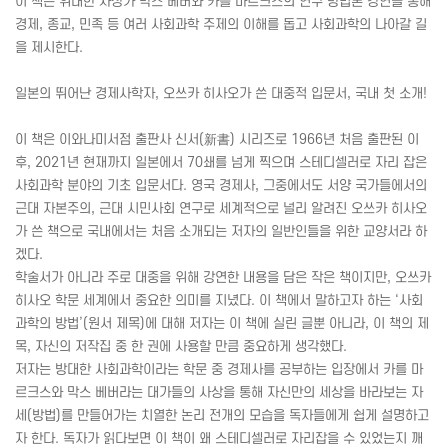
이 책은 위대한 사상가 막스 베버와 카를 마르크스의 연구 방법론 강연을 통해
경제, 종교, 민족 등 여러 사회과학 주제의 이해를 돕고 사회과학의 나아갈 길
을 제시한다.
일본의 뛰어난 경제사학자, 오쓰카 히사오가 쓴 대중적 입문서, 국내 첫 소개!
이 책은 이와나미서점 출판사 신서(新書) 시리즈로 1966년 처음 출판된 이
후, 2021년 현재까지 일본에서 70쇄를 넘게 찍으며 스테디셀러로 자리 잡은
사회과학 분야의 기초 입문서다. 영국 경제사, 그중에서도 서양 국가들에서의
근대 자본주의, 근대 시민사회 연구로 세계적으로 널리 알려진 오쓰카 히사오
가 쓴 책으로 국내에서는 처음 소개되는 저자의 일반인들을 위한 교양서라 하
겠다.
학술서가 아니라 주로 대중을 위해 강연한 내용을 담은 작은 책이지만, 오쓰카
히사오 학문 세계에서 중요한 의미를 지녔다. 이 책에서 말하고자 하는 ‘사회
과학의 방법’(원서 제목)에 대해 저자는 이 책에 실린 글뿐 아니라, 이 책의 제
목, 자신의 저작집 중 한 권에 사용할 만큼 중요하게 생각했다.
저자는 방대한 사회과학이라는 학문 중 경제사를 공부하는 입장에서 카를 마
르크스와 막스 베버라는 대가들의 사상을 통해 자신만의 세상을 바라보는 자
세(방법)를 만들어가는 치열한 논리 전개의 모습을 독자들에게 쉽게 설명하고
자 한다. 독자가 읽다보면 이 책이 왜 스테디셀러로 자리잡을 수 있었는지 깨