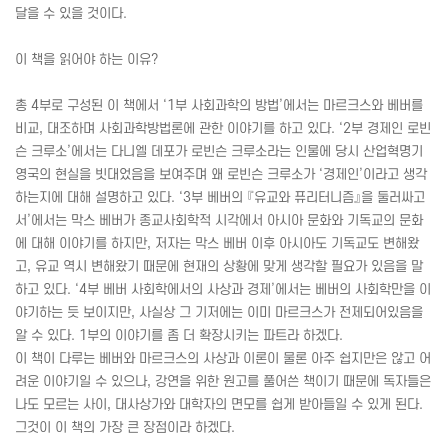
달을 수 있을 것이다.
이 책을 읽어야 하는 이유?
총 4부로 구성된 이 책에서 ‘1부 사회과학의 방법’에서는 마르크스와 베버를
비교, 대조하며 사회과학방법론에 관한 이야기를 하고 있다. ‘2부 경제인 로빈
슨 크루소’에서는 다니엘 데포가 로빈슨 크루소라는 인물에 당시 산업혁명기
영국의 현실을 빗대었음을 보여주며 왜 로빈슨 크루소가 ‘경제인’이라고 생각
하는지에 대해 설명하고 있다. ‘3부 베버의 『유교와 퓨리터니즘』을 둘러싸고
서’에서는 막스 베버가 종교사회학적 시각에서 아시아 문화와 기독교의 문화
에 대해 이야기를 하지만, 저자는 막스 베버 이후 아시아도 기독교도 변해왔
고, 유교 역시 변해왔기 때문에 현재의 상황에 맞게 생각할 필요가 있음을 말
하고 있다. ‘4부 베버 사회학에서의 사상과 경제’에서는 베버의 사회학만을 이
야기하는 듯 보이지만, 사실상 그 기저에는 이미 마르크스가 전제되어있음을
알 수 있다. 1부의 이야기를 좀 더 확장시키는 파트라 하겠다.
이 책이 다루는 베버와 마르크스의 사상과 이론이 물론 아주 쉽지만은 않고 어
려운 이야기일 수 있으나, 강연을 위한 원고를 풀어쓴 책이기 때문에 독자들은
나도 모르는 사이, 대사상가와 대학자의 면모를 쉽게 받아들일 수 있게 된다.
그것이 이 책의 가장 큰 장점이라 하겠다.