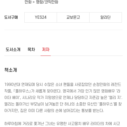
만화 > 명랑/코믹만화
도서구매
YES24
교보문고
알라딘
도서소개
목차
저자
책소개
1990년대 연재되며 당시 수많은 소녀 팬들을 사로잡았던 순정만화의 레전드
작품, 『풀하우스』가 새롭게 찾아온다. 영국에서 가장 인기 많은 영화배우 '라
이더 베이', 시나리오 작가 지망생으로 언제나 당당하고 자존감 높은 '엘리 지'.
엘리는 돌아가신 부모님이 남겨놓은 단 하나의 소중한 유산인 '풀하우스'를 찾
아가지만, 집은 이미 다른 사람의 손에 넘어갔다는 통보를 받는다.
하루아침에 거리로 쫓겨난 그녀는 유명한 사고뭉치 배우 라이더의 차에 사고