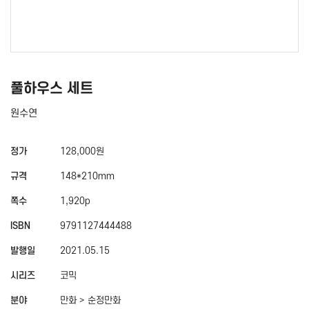
풀하우스 세트
원수연
정가
128,000원
규격
148*210mm
쪽수
1,920p
ISBN
9791127444488
발행일
2021.05.15
시리즈
코믹
분야
만화 > 순정만화