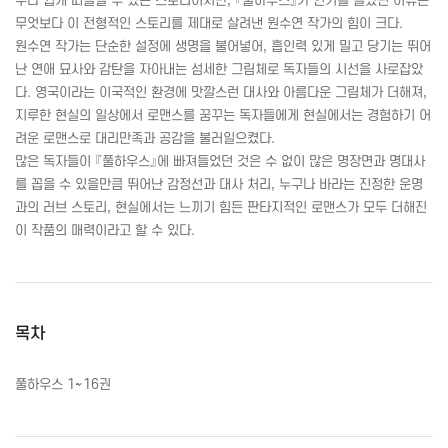
구나 쉽게 떠올릴 수 있는 스토리이지만, 『풀하우스』가 인기를 끌었던 이유는
무엇보다 이 전형적인 스토리를 제대로 살려낸 원수연 작가의 힘이 크다.
원수연 작가는 단순한 설정에 생명을 불어넣어, 흡인력 있게 밀고 당기는 뛰어
난 연애 묘사와 감탄을 자아내는 섬세한 그림체로 독자들의 시선을 사로잡았
다. 영국이라는 이국적인 환경에 맛깔스런 대사와 아름다운 그림체가 더해져,
지루한 현실의 일상에서 로맨스를 꿈꾸는 독자들에게 현실에서는 경험하기 어
려운 로맨스로 대리만족과 공감을 불러일으켰다.
많은 독자들이 『풀하우스』에 빠져들었던 것은 수 없이 많은 명장면과 명대사
를 꼽을 수 있을만큼 뛰어난 감정선과 대사 처리, 누구나 바라는 진정한 운명
과의 러브 스토리, 현실에서는 느끼기 힘든 판타지적인 로맨스가 모두 더해진
이 작품의 매력이라고 할 수 있다.
목차
풀하우스 1~16권