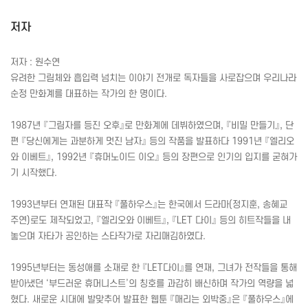
저자
저자 : 원수연
유려한 그림체와 흡입력 넘치는 이야기 전개로 독자들을 사로잡으며 우리나라
순정 만화계를 대표하는 작가의 한 명이다.
1987년 『그림자를 등진 오후』로 만화계에 데뷔하였으며, 『비밀 만들기』, 단
편 『당신에게는 과분하게 멋진 남자』 등의 작품을 발표하다 1991년 『엘리오
와 이베트』, 1992년 『휴머노이드 이오』 등의 장편으로 인기의 입지를 굳혀가
기 시작했다.
1993년부터 연재된 대표작 『풀하우스』는 한국에서 드라마(정지훈, 송혜교
주연)로도 제작되었고, 『엘리오와 이베트』, 『
LET
다이』 등의 히트작들을 내
놓으며 자타가 공인하는 스타작가로 자리매김하였다.
1995년부터는 동성애를 소재로 한 『
LET
다이』를 연재, 그녀가 전작들을 통해
받아냈던 ‘부드러운 휴머니스트’의 칭호를 과감히 배신하며 작가의 역량을 넓
혔다. 새로운 시대에 발맞추어 발표한 웹툰 『매리는 외박중』은 『풀하우스』에