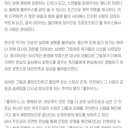
까지 당해 병원에 입원하는 신세가 되고, 스캔들을 잠재우려는 매니저 미랜다
는 둘에게 풀하우스를 같이 쓸 수 있다는 조건으로 계약 약혼을 제시한다. 이
후 티격태격 수 많은 싸움과 화해 끝에 둘의 사이에는 진지한 사랑의 감정이
싹트게 되고, 결국 라이더는 엘리에게 정식으로 프로포즈하고 풀 하우스에서
의 사랑은 완성된다.
원수연 작가는 단순한 설정에 생명을 불어넣어, 흡인력 있게 밀고 당기는 뛰어
난 연애 묘사와 감탄을 자아내는 섬세한 그림체로 독자들의 시선을 사로잡았
다. 영국이라는 이국적인 환경에 맛깔스런 대사와 아름다운 그림체가 더해져,
지루한 현실의 일상에서 로맨스를 꿈꾸는 독자들에게 현실에서는 경험하기 어
려운 로맨스로 대리만족과 공감을 불러일으켰다.
섬세한 그림과 흥미진진하고 흡입력 있는 스토리 전개, 무엇보다 그 시절의 감
동과 설레임을 다시금 떠오르게 하는 추억의 명작 『풀하우스』.
『풀하우스』는 명예와 부, 외모까지 모든 것을 다 갖춘 남주인공과 남은 건 자
존심 하나인 당찬 여주인공이 수많은 다툼과 오해를 거치면서 사랑을 확인해
가고 결국 해피엔딩으로 끝난다는 순정만화의 왕도를 보여주고 있다.
남녀 주인공이 우연한 만남을 통해 진정한 운명을 확인해간다는 전형성은 누