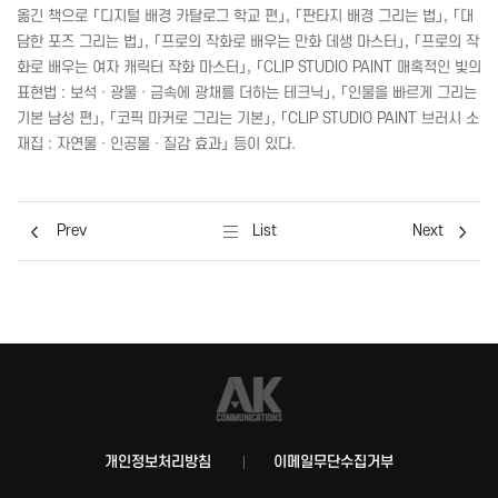
옮긴 책으로 「디지털 배경 카탈로그 학교 편」, 「판타지 배경 그리는 법」, 「대
담한 포즈 그리는 법」, 「프로의 작화로 배우는 만화 데생 마스터」, 「프로의 작
화로 배우는 여자 캐릭터 작화 마스터」, 「
CLIP
STUDIO
PAINT
매혹적인 빛의
표현법 : 보석ㆍ광물ㆍ금속에 광채를 더하는 테크닉」, 「인물을 빠르게 그리는
기본 남성 편」, 「코픽 마커로 그리는 기본」, 「
CLIP
STUDIO
PAINT
브러시 소
재집 : 자연물ㆍ인공물ㆍ질감 효과」 등이 있다.
Prev
List
Next
개인정보처리방침
이메일무단수집거부