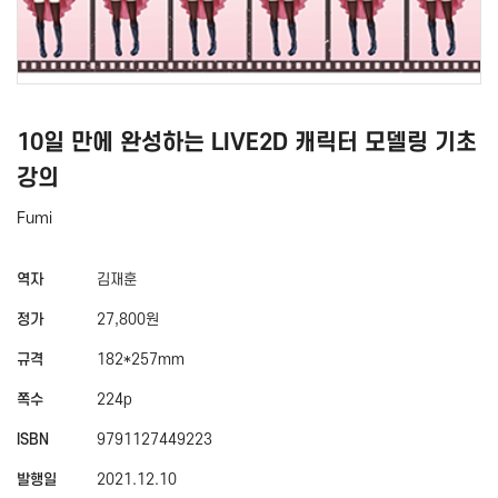
10일 만에 완성하는 LIVE2D 캐릭터 모델링 기초
강의
Fumi
역자
김재훈
정가
27,800원
규격
182*257mm
쪽수
224p
ISBN
9791127449223
발행일
2021.12.10