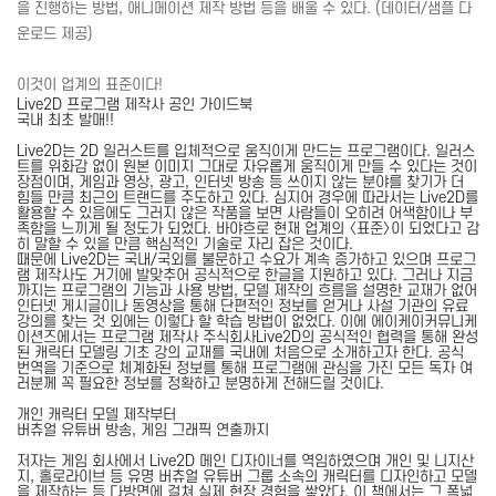
을 진행하는 방법, 애니메이션 제작 방법 등을 배울 수 있다. (데이터/샘플 다
운로드 제공)
이것이 업계의 표준이다!
Live2D 프로그램 제작사 공인 가이드북
국내 최초 발매!!
Live2D는 2D 일러스트를 입체적으로 움직이게 만드는 프로그램이다. 일러스
트를 위화감 없이 원본 이미지 그대로 자유롭게 움직이게 만들 수 있다는 것이
장점이며, 게임과 영상, 광고, 인터넷 방송 등 쓰이지 않는 분야를 찾기가 더
힘들 만큼 최근의 트랜드를 주도하고 있다. 심지어 경우에 따라서는 Live2D를
활용할 수 있음에도 그러지 않은 작품을 보면 사람들이 오히려 어색함이나 부
족함을 느끼게 될 정도가 되었다. 바야흐로 현재 업계의 〈표준〉이 되었다고 감
히 말할 수 있을 만큼 핵심적인 기술로 자리 잡은 것이다.
때문에 Live2D는 국내/국외를 불문하고 수요가 계속 증가하고 있으며 프로그
램 제작사도 거기에 발맞추어 공식적으로 한글을 지원하고 있다. 그러나 지금
까지는 프로그램의 기능과 사용 방법, 모델 제작의 흐름을 설명한 교재가 없어
인터넷 게시글이나 동영상을 통해 단편적인 정보를 얻거나 사설 기관의 유료
강의를 찾는 것 외에는 이렇다 할 학습 방법이 없었다. 이에 에이케이커뮤니케
이션즈에서는 프로그램 제작사 주식회사Live2D의 공식적인 협력을 통해 완성
된 캐릭터 모델링 기초 강의 교재를 국내에 처음으로 소개하고자 한다. 공식
번역을 기준으로 체계화된 정보를 통해 프로그램에 관심을 가진 모든 독자 여
러분께 꼭 필요한 정보를 정확하고 분명하게 전해드릴 것이다.
개인 캐릭터 모델 제작부터
버츄얼 유튜버 방송, 게임 그래픽 연출까지
저자는 게임 회사에서 Live2D 메인 디자이너를 역임하였으며 개인 및 니지산
지, 홀로라이브 등 유명 버츄얼 유튜버 그룹 소속의 캐릭터를 디자인하고 모델
을 제작하는 등 다방면에 걸쳐 실제 현장 경험을 쌓았다. 이 책에서는 그 폭넓