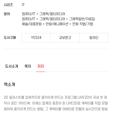
시리즈
IT
분야
컴퓨터/IT > 그래픽/멀티미디어
컴퓨터/IT > 그래픽/멀티미디어 > 그래픽일반/자료집
예술/대중문화 > 만화/애니메이션 > 만화 작법/기법
도서구매
YES24
교보문고
알라딘
도서소개
목차
저자
책소개
2D 일러스트를 입체적으로 움직이게 만드는 프로그램
LIVE
2D의 국내 첫 제
작사 공인 가이드북. 이제는 업계의 표준이 된
LIVE
2D로 캐릭터를 직접 모델
링하여 움직이게 만드는 방법, 그 캐릭터를 아바타로 만들어 실시간으로 방송