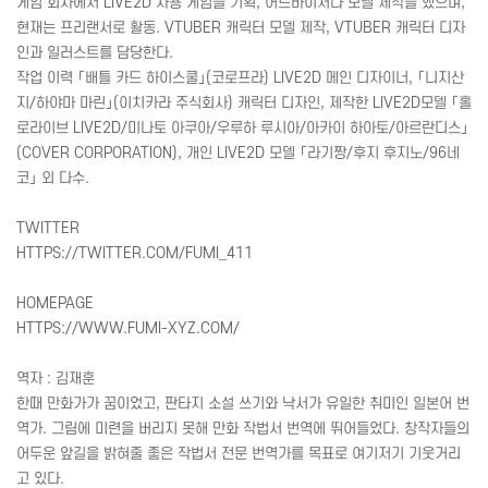
게임 회사에서
LIVE
2D 사용 게임을 기획, 어드바이저나 모델 제작을 했으며,
현재는 프리랜서로 활동.
VTUBER
캐릭터 모델 제작,
VTUBER
캐릭터 디자
인과 일러스트를 담당한다.
작업 이력 「배틀 카드 하이스쿨」(코로프라)
LIVE
2D 메인 디자이너, 「니지산
지/하야마 마린」(이치카라 주식회사) 캐릭터 디자인, 제작한
LIVE
2D모델 「홀
로라이브
LIVE
2D/미나토 아쿠아/우루하 루시아/아카이 하아토/아르란디스」
(
COVER
CORPORATION
), 개인
LIVE
2D 모델 「라기짱/후지 후지노/96네
코」 외 다수.
TWITTER
HTTPS
://
TWITTER
.
COM
/
FUMI
_411
HOMEPAGE
HTTPS
://
WWW
.
FUMI
-
XYZ
.
COM
/
역자 : 김재훈
한때 만화가가 꿈이었고, 판타지 소설 쓰기와 낙서가 유일한 취미인 일본어 번
역가. 그림에 미련을 버리지 못해 만화 작법서 번역에 뛰어들었다. 창작자들의
어두운 앞길을 밝혀줄 좋은 작법서 전문 번역가를 목표로 여기저기 기웃거리
고 있다.