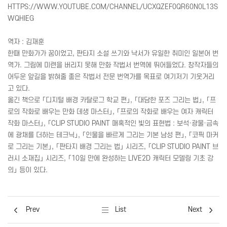
HTTPS
://
WWW
.
YOUTUBE
.
COM
/
CHANNEL
/
UCXQZEF
0
QR
60N0L13
S
WQHIEG
역자 : 김재훈
한때 만화가가 꿈이었고, 판타지 소설 쓰기와 낙서가 유일한 취미인 일본어 번
역가. 그림에 미련을 버리지 못해 만화 작법서 번역에 뛰어들었다. 창작자들의
어두운 앞길을 밝혀줄 좋은 작법서 전문 번역가를 목표로 여기저기 기웃거리
고 있다.
옮긴 책으로 「디지털 배경 카탈로그 학교 편」, 「대담한 포즈 그리는 법」, 「프
로의 작화로 배우는 만화 데생 마스터」, 「프로의 작화로 배우는 여자 캐릭터
작화 마스터」, 「
CLIP
STUDIO
PAINT
매혹적인 빛의 표현법 : 보석·광물·금속
에 광채를 더하는 테크닉」, 「인물을 빠르게 그리는 기본 남성 편」, 「코픽 마커
로 그리는 기본」, 「판타지 배경 그리는 법」 시리즈, 「
CLIP
STUDIO
PAINT
브
러시 소재집」 시리즈, 「10일 만에 완성하는
LIVE
2D 캐릭터 모델링 기초 강
의」 등이 있다.
Prev
List
Next