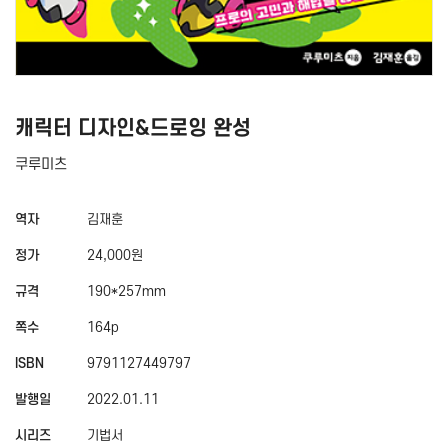
캐릭터 디자인&드로잉 완성
쿠루미츠
역자
김재훈
정가
24,000원
규격
190*257mm
쪽수
164p
ISBN
9791127449797
발행일
2022.01.11
시리즈
기법서