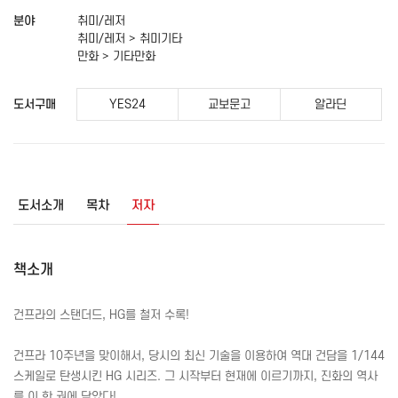
분야
취미/레저
취미/레저 > 취미기타
만화 > 기타만화
도서구매
YES24
교보문고
알라딘
도서소개
목차
저자
책소개
건프라의 스탠더드,
HG
를 철저 수록!
건프라 10주년을 맞이해서, 당시의 최신 기술을 이용하여 역대 건담을 1/144
스케일로 탄생시킨
HG
시리즈. 그 시작부터 현재에 이르기까지, 진화의 역사
를 이 한 권에 담았다!