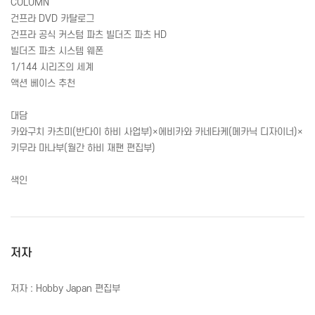
COLUMN
건프라 DVD 카탈로그
건프라 공식 커스텀 파츠 빌더즈 파츠 HD
빌더즈 파츠 시스템 웨폰
1/144 시리즈의 세계
액션 베이스 추천
대담
카와구치 카츠미(반다이 하비 사업부)×에비카와 카네타케(메카닉 디자이너)×
키무라 마나부(월간 하비 재팬 편집부)
색인
저자
저자 : Hobby Japan 편집부