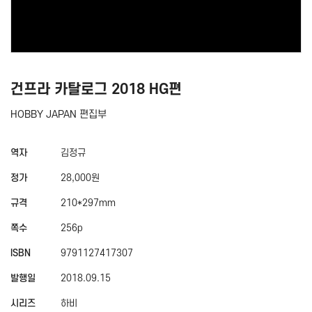
건프라 카탈로그 2018 HG편
HOBBY JAPAN 편집부
역자
김정규
정가
28,000원
규격
210*297mm
쪽수
256p
ISBN
9791127417307
발행일
2018.09.15
시리즈
하비