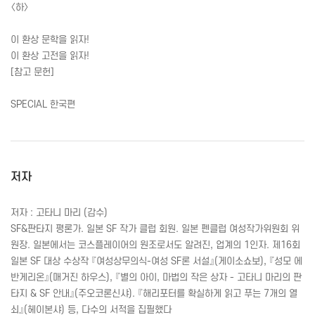
〈하〉
이 환상 문학을 읽자!
이 환상 고전을 읽자!
[참고 문헌]
SPECIAL 한국편
저자
저자 : 고타니 마리 (감수)
SF
&판타지 평론가. 일본
SF
작가 클럽 회원. 일본 펜클럽 여성작가위원회 위
원장. 일본에서는 코스플레이어의 원조로서도 알려진, 업계의 1인자. 제16회
일본
SF
대상 수상작 『여성상무의식-여성
SF
론 서설』(게이소쇼보), 『성모 에
반게리온』(매거진 하우스), 『별의 아이, 마법의 작은 상자 - 고타니 마리의 판
타지 &
SF
안내』(주오코론신샤). 『해리포터를 확실하게 읽고 푸는 7개의 열
쇠』(헤이본샤) 등, 다수의 서적을 집필했다