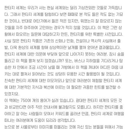
판타지 세계는 우리가 사는 현실 세계와는 달리 기상천외한 것들로 가득합니
다. 그래서 판타지 세계를 탐험하다 보면 때때로 본 적도 들은 적도 없는 기묘
한 것이나, 반대로 어딘가에서 들은 적은 있지만, 뭐였는지 잘 떠오르지 않는
것들을 자주 마주하여 고민하는 경우가 적지 않을 것입니다. 이 책은 그런 상
황에서 떠오르는 질문에 대답하고자 만든, 판타지를 위한 특별한 사전입니다.
사실 많은 판타지 작품은 기존의 신화나 민화, 전설이나 역사적 사실에서 출
발, 더욱 환상의 세계를 향해 상상력이란 날개를 펼쳐 얻어낸 결과물입니다.
판타지 세계에 대한 의문에 부딪혀 앞으로 나아가지 못하는 여러분. 잠시 숨을
돌리고 이 책을 펼쳐 보지 않겠습니까? 또는, 버스나 지하철을 기다리거나 탑
승한 차 안에서 조금 시간이 남을 때 가방에서 이 책을 꺼내어 어디든 마음 내
키는 대로 펼쳐서 읽어보는 것도 상당히 유용한 시간 활용법이 될 것입니다.
친숙한 판타지 세계에 대한 이모저모나 앞으로 여러분이 체험할 판타지 세계
에 대한 기본적인 지식과 복선에 이르는 데 필요한 귀중한 힌트를 발견할 수
있겠지요.
이 책에는 750여 개의 용어가 실려 있습니다. 광대한 판타지 세계의 모든 것
과 비교한다면 아주 작은 안내서에 불과할지도 모릅니다. 하지만 판타지를 좋
아하고 잘 아는 사람들이 모여서 키워드를 골라낸 만큼, 판타지 세계로 여행을
떠나는 여러분에게 도움이 되리라 생각합니다.
눈으로 본 사물로부터 이미지를 떠올리는 것에 자신 있는 분들을 위해서 가능