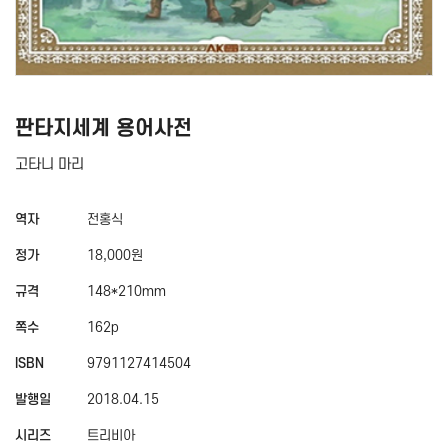
판타지세계 용어사전
고타니 마리
역자
전홍식
정가
18,000원
규격
148*210mm
쪽수
162p
ISBN
9791127414504
발행일
2018.04.15
시리즈
트리비아