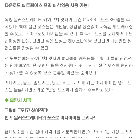
다운로드
&
트레이스 프리
&
상업용 사용 가능
!
유명 일러스트레이터 카와구치 잇사가 그린 여자아이 포즈
350
종을 수
록했다
.
책에 실린 포즈들은 개인용
,
상업용 상관없이 자유롭게 트레이싱
할 수 있고
,
데이터로도 내려받을 수 있다
.
책 속의 포즈를 모사하거나 트
레이싱한 다음
,
그리고 싶은 의상과 헤어스타일을 덧그리면 자신만의 일
러스트를 완성할 수 있다
.
책 뒷부분에는 카와구치 잇사가 여자아이 캐릭터를 그릴 때 특히 신경쓰
는 인체 부위별 핀 포인트 팁을 정리했다
.
또
,
그리고 싶은 포즈를 편리하
게 찾아 쓸 수 있도록
'
포즈 분류별 색인
'
도 준비했다
.
기다리고
,
눕고
,
엎드리고
,
앉고
,
뛰고
,
기지개 켜는 여자아이 한 명의 포
즈는 물론
!
자연스러운
2
인용 포즈까지 알차게 수록하고 있다
.
◆
출판사 서평
그림이 그리고 싶어진다
!
인기 일러스트레이터의 포즈로 여자아이를 그리자
!
남녀노소를 기준 삼아 캐릭터를 세분화한다면
, '
여자아이
'
는 가장 그리기