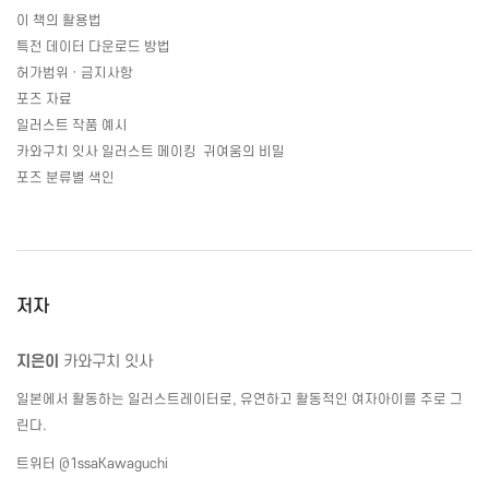
이 책의 활용법
특전 데이터 다운로드 방법
허가범위
·
금지사항
포즈 자료
일러스트 작품 예시
카와구치 잇사 일러스트 메이킹
귀여움의 비밀
포즈 분류별 색인
저자
지은이
카와구치 잇사
일본에서 활동하는 일러스트레이터로
,
유연하고 활동적인 여자아이를 주로 그
린다
.
트위터
@1ssaKawaguchi