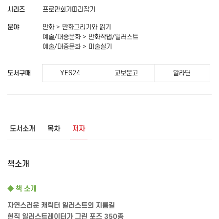
시리즈
프로만화가따라잡기
분야
만화 > 만화그리기와 읽기
예술/대중문화 > 만화작법/일러스트
예술/대중문화 > 미술실기
도서구매
YES24
교보문고
알라딘
도서소개
목차
저자
책소개
◆
책 소개
자연스러운 캐릭터 일러스트의 지름길
현직 일러스트레이터가 그린 포즈
350
종