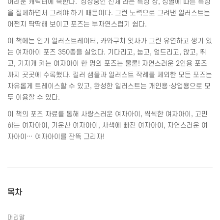
어려운 캐릭터에 속한다
. '
성장중인 신체
'
라는 특성 상
,
성별에 따른 특징
을 절제하면서 그려야 하기 때문이다
.
그런 노력으로 그려낸 일러스트는
어쩐지 딱딱해 보이고 포즈는 부자연스럽기 쉽다
.
이 책에는 인기 일러스트레이터
,
카와구치 잇사가 그린 유연하고 생기 있
는 여자아이 포즈
350
종을 실었다
.
기다리고
,
눕고
,
엎드리고
,
앉고
,
뛰
고
,
기지개 켜는 여자아이 한 명의 포즈는 물론
!
자연스러운
2
인용 포즈
까지 곳곳에 수록했다
.
컬러 샘플과 일러스트 작례를 제외한 모든 포즈는
자유롭게 트레이스할 수 있고
,
완성한 일러스트는 개인용
·
상업용으로 모
두 이용할 수 있다
.
이 책의 포즈 자료를 통해 사랑스러운 여자아이
,
씩씩한 여자아이
,
고민
하는 여자아이
,
기운찬 여자아이
,
사색에 빠진 여자아이
,
자연스러운 여
자아이
…
여자아이를 잔뜩 그리자
!
목차
머리말