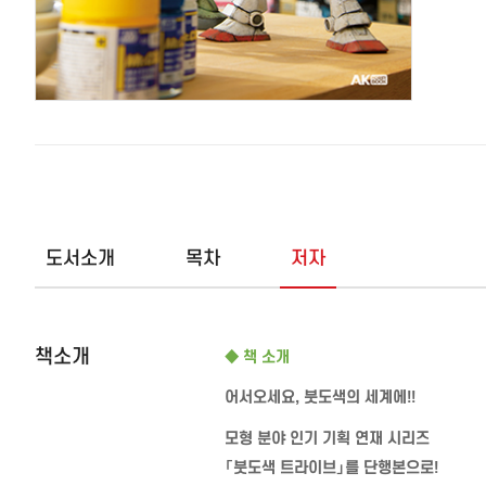
도서소개
목차
저자
책소개
◆
책 소개
어서오세요
,
붓도색의 세계에
!!
모형 분야 인기 기획 연재 시리즈
「붓도색 트라이브」를 단행본으로
!