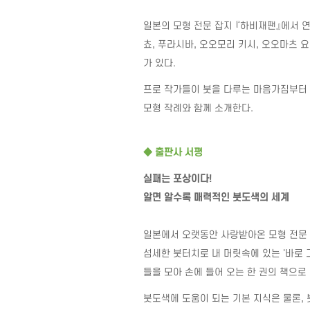
일본의 모형 전문 잡지 『하비재팬』에서 
쵸
,
푸라시바
,
오오모리 키시
,
오오마츠 
가 있다
.
프로 작가들이 붓을 다루는 마음가짐부터
모형 작례와 함께 소개한다
.
◆
출판사 서평
실패는 포상이다
!
알면 알수록 매력적인 붓도색의 세계
일본에서 오랫동안 사랑받아온 모형 전문 
섬세한 붓터치로 내 머릿속에 있는
'
바로 
들을 모아 손에 들어 오는 한 권의 책으로
붓도색에 도움이 되는 기본 지식은 물론
,