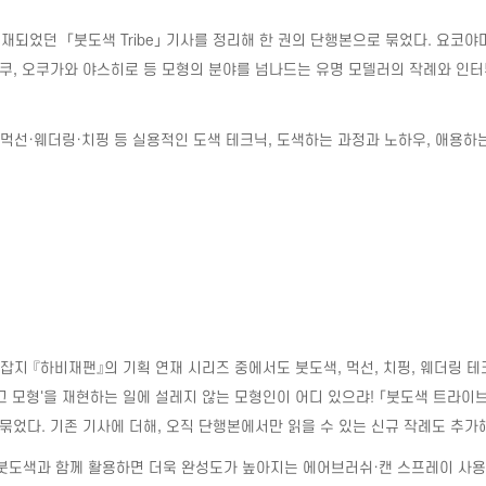
연재되었던
「붓도색
Tribe
」 기사를 정리해 한 권의 단행본으로 묶었다
.
요코야
요쿠
,
오쿠가와 야스히로 등 모형의 분야를 넘나드는 유명 모델러의 작례와 인터
 먹선
·
웨더링
·
치핑 등 실용적인 도색 테크닉
,
도색하는 과정과 노하우
,
애용하는
잡지 『하비재팬』의 기획 연재 시리즈 중에서도 붓도색
,
먹선
,
치핑
,
웨더링 테
그 모형
'
을 재현하는 일에 설레지 않는 모형인이 어디 있으랴
!
「붓도색 트라이브
 묶었다
.
기존 기사에 더해
,
오직 단행본에서만 읽을 수 있는 신규 작례도 추가
붓도색과 함께 활용하면 더욱 완성도가 높아지는 에어브러쉬
·
캔 스프레이 사용