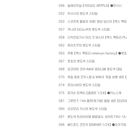
046
슬레이프닐 【카이요도
ARTPLA
】 ●무사시
052
무사시의 붓도색 스타일
053
스코프독 불꽃의 숙명
/
항상 당신이 【맥스 팩
057
쿠니야 타다노부의 붓도색 스타일
058
신익천공기사 유리 갓 버스터 【맥스 팩토리
PL
062
후리츠쿠의 붓도색 스타일
063
푸툰 【맥스 팩토리
minimum factory
】 ●뭇쵸
067
뭇쵸의 붓도색 스타일
068
요코야마 코우×
MAX
와타나베 붓도색 대담
070
독일 Ⅲ호 전차
L
형
& WW
Ⅱ 독일 보병 세트 
074
푸라시바의 붓도색 스타일
075
퍼거슨 트랙터 【엘레르
1/24
】 ●키노스케
081
그루먼
F-14A
톰캣
(
후기형
)
발함 세트 【타미
090
오오모리 키시의 붓도색 스타일
091
붓도색 트라이브에 매료돼서
.
보우트
F4U-1A
096
베드포드 견인차 【
EMHAR 1/24
】 ●오쿠가와