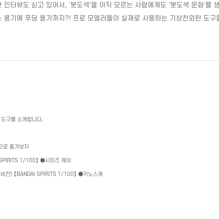
한 인터뷰도 싣고 있어서
, '
붓도색
'
을 아직 모르는 사람에게도
'
붓도색 문화
'
를 
스 용기에 푸딩 용기까지
?!
프로 모델러들이 실제로 사용하는 기상천외한 도구들
 도구를 소개합니다
.
으로 즐겨보자
SPIRITS 1/100
】 ●시미즈 케이
N
버전
)
【
BANDAI SPIRITS 1/100
】 ●키노스케