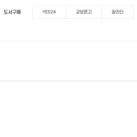
도서구매
YES24
교보문고
알라딘