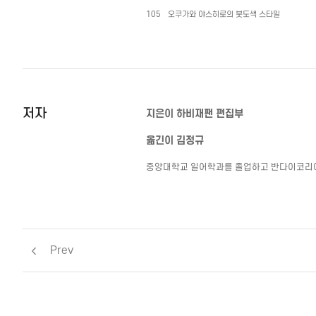
105
오쿠가와 야스히로의 붓도색 스타일
저자
지은이
하비재팬 편집부
옮긴이 김정규
중앙대학교 일어학과를 졸업하고 반다이코리
Prev