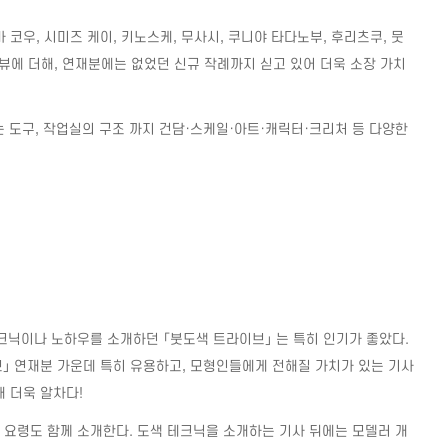
마 코우
,
시미즈 케이
,
키노스케
,
무사시
,
쿠니야 타다노부
,
후리츠쿠
,
뭇
뷰에 더해
,
연재분에는 없었던 신규 작례까지 싣고 있어 더욱 소장 가치
 도구
,
작업실의 구조 까지 건담
·
스케일
·
아트
·
캐릭터
·
크리처 등 다양한
크닉이나 노하우를 소개하던 「붓도색 트라이브」 는 특히 인기가 좋았다
.
」 연재분 가운데 특히 유용하고
,
모형인들에게 전해질 가치가 있는 기사
해 더욱 알차다
!
 요령도 함께 소개한다
.
도색 테크닉을 소개하는 기사 뒤에는 모델러 개