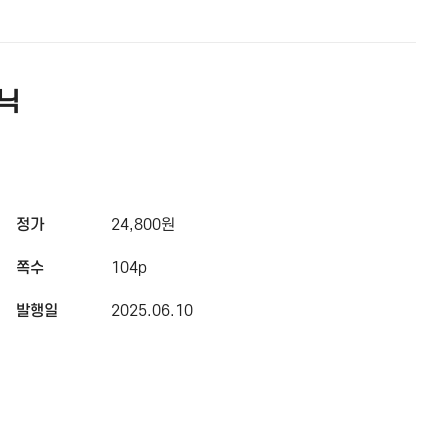
닉
정가
24,800원
쪽수
104p
발행일
2025.06.10