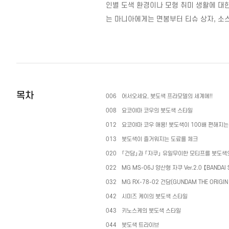
인별 도색 환경이나 모형 취미 생활에 대
는 마니아에게는 면봉부터 티슈 상자
,
소
목차
006
어서오세요
,
붓도색 프라모델의 세계에
!!
008
요코야마 코우의 붓도색 스타일
012
요코야마 코우 애용
!
붓도색이
100
배 편해지는
013
붓도색이 즐거워지는 도료를 체크
020
「건담」과 「자쿠」 유일무이한 모티프를 붓도색
022
MG MS-06J
양산형 자쿠
Ver.2.0
【
BANDAI 
032
MG RX-78-02
건담
(GUNDAM THE ORIGI
042
시미즈 케이의 붓도색 스타일
043
키노스케의 붓도색 스타일
044
붓도색 트라이브