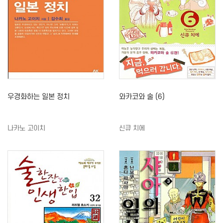
우경화하는 일본 정치
와카코와 술 (6)
나카노 고이치
신큐 치에