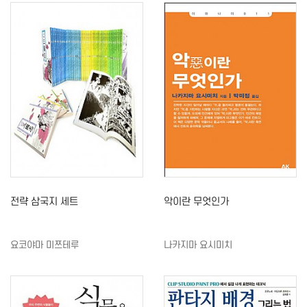
전략 삼국지 세트
악이란 무엇인가
요코야마 미쯔테루
나카지마 요시미치