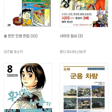
술 한잔 인생 한입 (32)
샤아의 일상 (3)
라즈웰 호소키
혼다 마사야,난보쿠