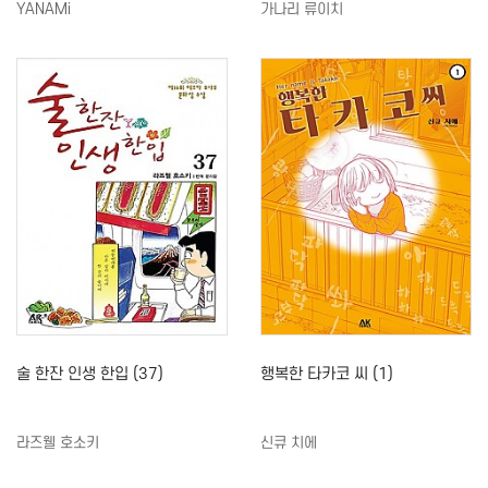
YANAMi
가나리 류이치
술 한잔 인생 한입 (37)
행복한 타카코 씨 (1)
라즈웰 호소키
신큐 치에