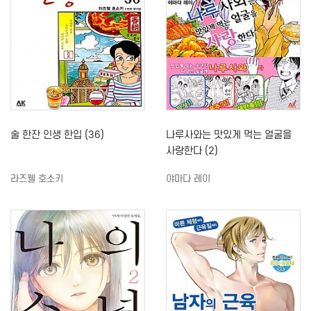
술 한잔 인생 한입 (36)
나루사와는 맛있게 먹는 얼굴을
사랑한다 (2)
라즈웰 호소키
야마다 레이