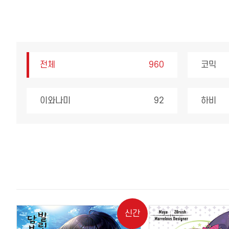
전체
960
코믹
이와나미
92
하비
신간