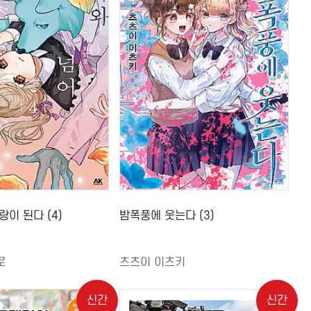
랑이 된다 (4)
밤폭풍에 웃는다 (3)
로
츠츠이 이츠키
신간
신간