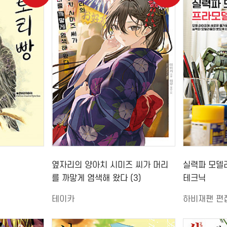
옆자리의 양아치 시미즈 씨가 머리
실력파 모델
를 까맣게 염색해 왔다 (3)
테크닉
테이카
하비재팬 편