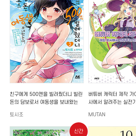
친구에게 500엔을 빌려줬더니 빌린
버튜버 캐릭터 제작 가
돈의 담보로서 여동생을 보내왔는
사에서 알려주는 실전기
데, 난 대체 어떡하면 좋을까 (2)
토시조
MUTAN
신간