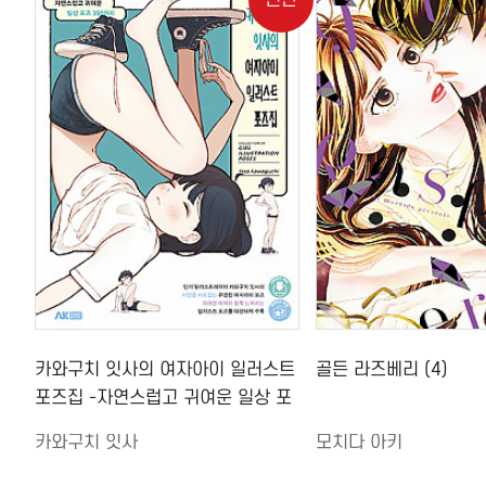
신간
카와구치 잇사의 여자아이 일러스트
골든 라즈베리 (4)
포즈집 -자연스럽고 귀여운 일상 포
즈 350가지-
카와구치 잇사
모치다 아키