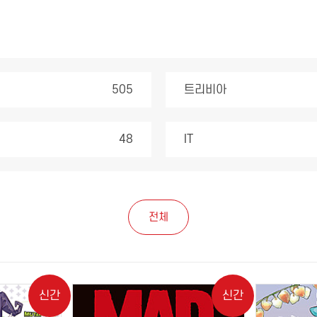
505
트리비아
48
IT
전체
신간
신간