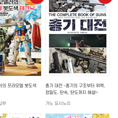
러의 프라모델 붓도색
총기 대전 -총기의 구조부터 위력,
정밀도, 탄속, 탄도까지 해설!-
집부
가노 요시노리