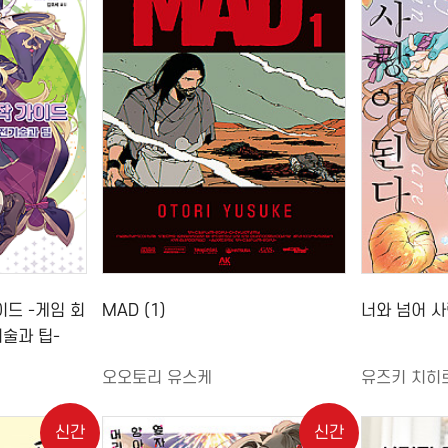
이드 -게임 회
MAD (1)
너와 넘어 사
술과 팁-
오오토리 유스케
유즈키 치히
신간
신간