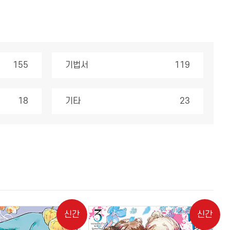
155
기법서
119
18
기타
23
신간
신간