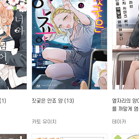
1)
짓궂은 안죠 양 (13)
옆자리의 양
를 까맣게 염
카토 유이치
테이카