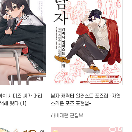
아치 시미즈 씨가 머리
남자 캐릭터 일러스트 포즈집 -자연
색해 왔다 (1)
스러운 포즈 표현법-
하비재팬 편집부