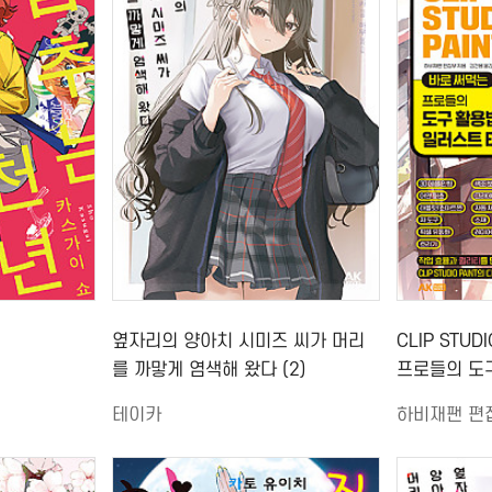
옆자리의 양아치 시미즈 씨가 머리
CLIP STUD
를 까맣게 염색해 왔다 (2)
프로들의 도
테크닉
테이카
하비재팬 편