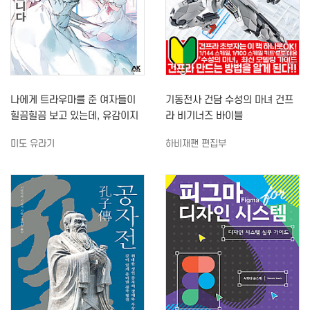
나에게 트라우마를 준 여자들이
기동전사 건담 수성의 마녀 건프
힐끔힐끔 보고 있는데, 유감이지
라 비기너즈 바이블
만 이미 늦었습니다 (3)
미도 유라기
하비재팬 편집부