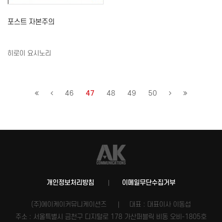
포스트 자본주의
히로이 요시노리
46
47
48
49
50
개인정보처리방침
이메일무단수집거부
(주)에이케이커뮤니케이션즈
대표 : 대표이사 이동섭
주소 : 서울특별시 금천구 디지털로 178 가산퍼블릭 비동 오비-1805호