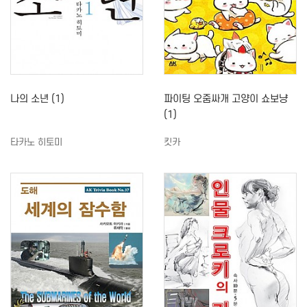
나의 소년 (1)
파이팅 오줌싸개 고양이 쇼보냥
(1)
타카노 히토미
킷카