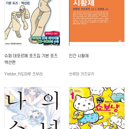
슈퍼 데포르메 포즈집 기본 포즈
인간 시황제
액션편
Yielder,카도마루 츠부라
쓰루마 가즈유키