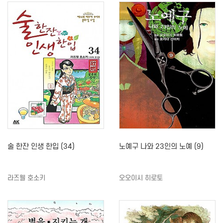
술 한잔 인생 한입 (34)
노예구 나와 23인의 노예 (9)
라즈웰 호소키
오오이시 히로토