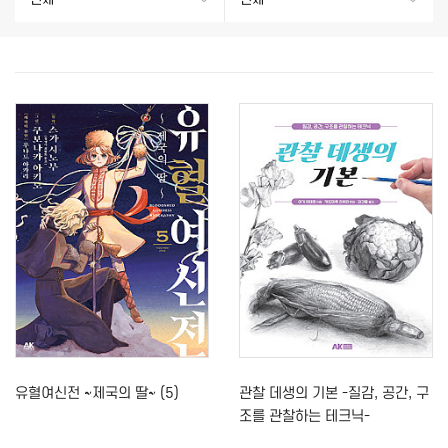
유혈여신전 ~제국의 딸~ (5)
관찰 데생의 기본 -질감, 공간, 구
조를 관찰하는 테크닉-