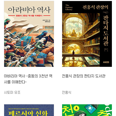
아바리아 역사 -중동의 3천년 역
전홍식 관장의 판타지 도서관
사를 이해한다-
시토미 유조
전홍식