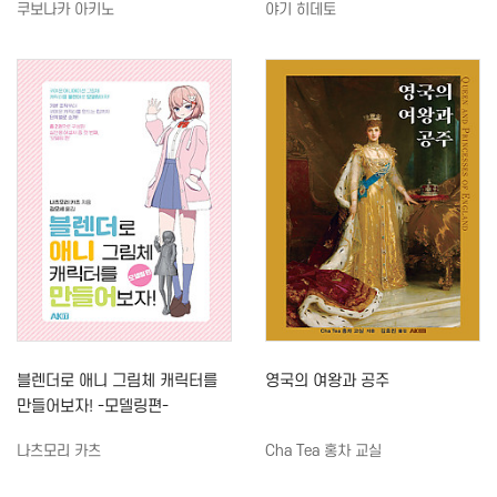
쿠보나카 아키노
야기 히데토
블렌더로 애니 그림체 캐릭터를
영국의 여왕과 공주
만들어보자! -모델링편-
나츠모리 카츠
Cha Tea 홍차 교실