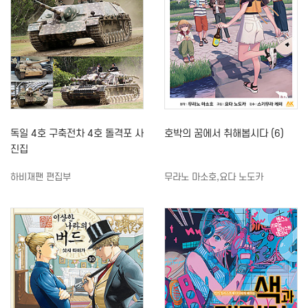
독일 4호 구축전차 4호 돌격포 사
호박의 꿈에서 취해봅시다 (6)
진집
하비재팬 편집부
무라노 마소호,요다 노도카