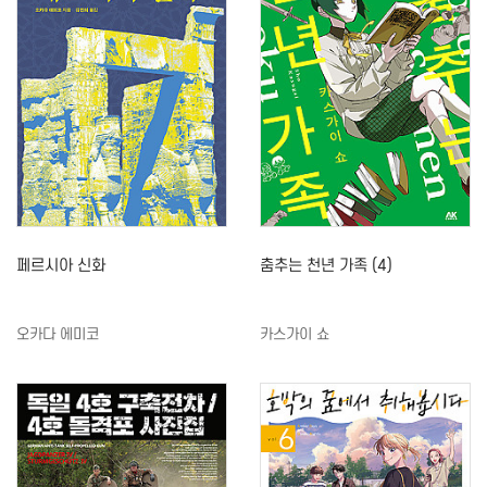
페르시아 신화
춤추는 천년 가족 (4)
오카다 에미코
카스가이 쇼