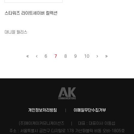
스타워즈 라이트세이버 컬렉션
대니얼 월리스
6
7
8
9
10
개인정보처리방침
이메일무단수집거부
(주)에이케이커뮤니케이션즈
대표 : 대표이사 이동섭
주소 : 서울특별시 금천구 디지털로 178 가산퍼블릭 비동 오비-1805호