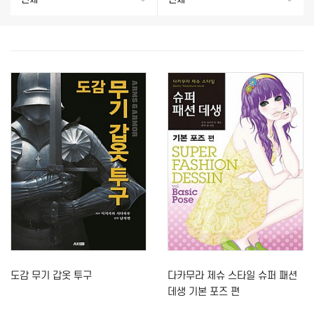
도감 무기 갑옷 투구
다카무라 제슈 스타일 슈퍼 패션
데생 기본 포즈 편