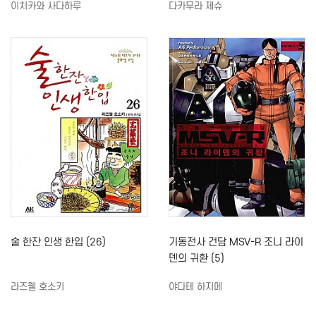
이치카와 사다하루
다카무라 제슈
술 한잔 인생 한입 (26)
기동전사 건담 MSV-R 조니 라이
덴의 귀환 (5)
라즈웰 호소키
야다테 하지메