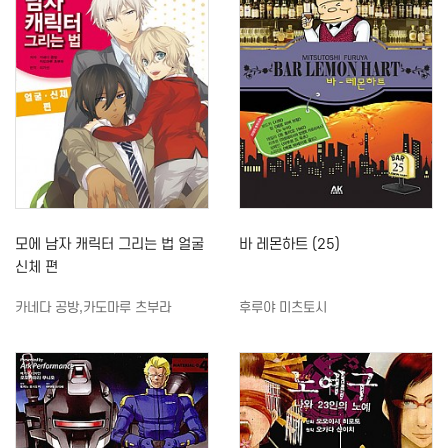
모에 남자 캐릭터 그리는 법 얼굴
바 레몬하트 (25)
신체 편
카네다 공방,카도마루 츠부라
후루야 미츠토시