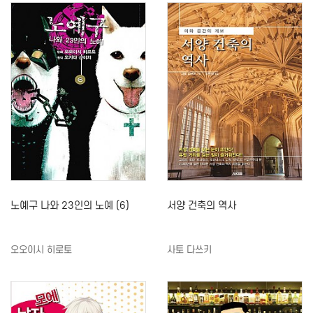
노예구 나와 23인의 노예 (6)
서양 건축의 역사
오오이시 히로토
사토 다쓰키