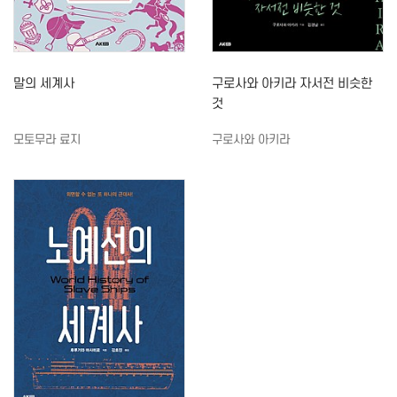
말의 세계사
구로사와 아키라 자서전 비슷한
것
모토무라 료지
구로사와 아키라