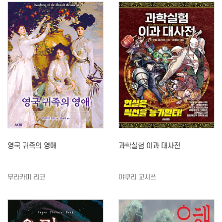
영국 귀족의 영애
과학실험 이과 대사전
무라카미 리코
야쿠리 교시쓰