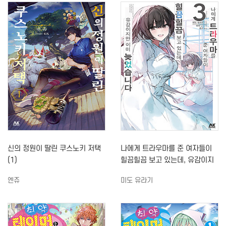
신의 정원이 딸린 쿠스노키 저택
나에게 트라우마를 준 여자들이
(1)
힐끔힐끔 보고 있는데, 유감이지
만 이미 늦었습니다 (3)
엔쥬
미도 유라기