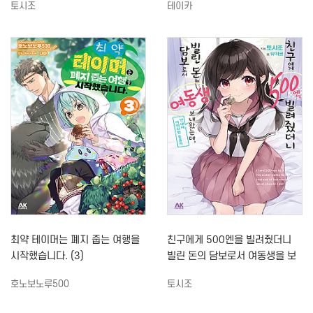
토시조
테이카
까 (2)
최약 테이머는 폐지 줍는 여행을
친구에게 500엔을 빌려줬더니
시작했습니다. (3)
빌린 돈의 담보로서 여동생을 보
내왔는데, 난 대체 어떡하면 좋을
호노보노루500
토시조
까 (1)