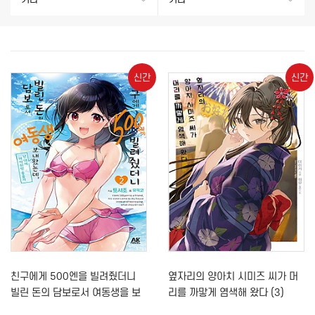
신간
신간
친구에게 500엔을 빌려줬더니
옆자리의 양아치 시미즈 씨가 머
빌린 돈의 담보로서 여동생을 보
리를 까맣게 염색해 왔다 (3)
내왔는데, 난 대체 어떡하면 좋을