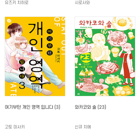
유즈키 치히로
시로사와
여기부턴 개인 영역 입니다 (3)
와카코와 술 (23)
고토 미사키
신큐 치에