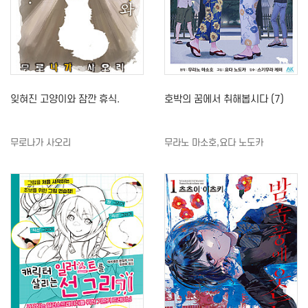
잊혀진 고양이와 잠깐 휴식.
호박의 꿈에서 취해봅시다 (7)
무로나가 사오리
무라노 마소호,요다 노도카