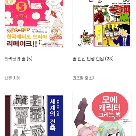
와카코와 술 (5)
술 한잔 인생 한입 (28)
신큐 치에
라즈웰 호소키