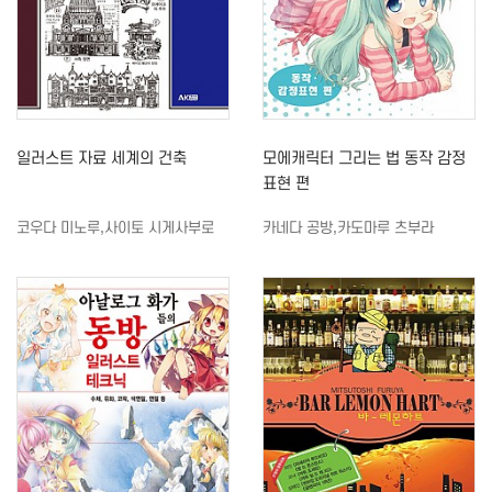
일러스트 자료 세계의 건축
모에캐릭터 그리는 법 동작 감정
표현 편
코우다 미노루,사이토 시게사부로
카네다 공방,카도마루 츠부라