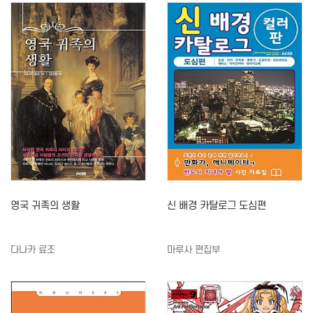
영국 귀족의 생활
신 배경 카탈로그 도심편
다나카 료조
마루사 편집부