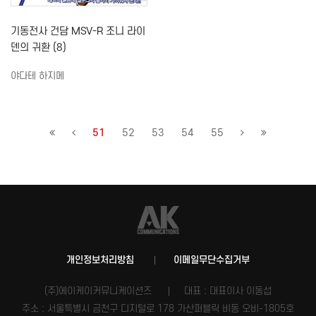
기동전사 건담 MSV-R 조니 라이
덴의 귀환 (8)
야다테 하지메
51
52
53
54
55
개인정보처리방침
이메일무단수집거부
(주)에이케이커뮤니케이션즈
대표 : 대표이사 이동섭
주소 : 서울특별시 금천구 디지털로 178 가산퍼블릭 비동 오비-1805호