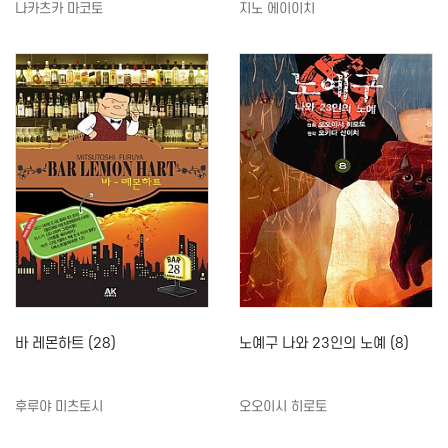
나카츠카 마코토
지노 에이이치
바 레몬하트 (28)
노예구 나와 23인의 노예 (8)
후루야 미츠토시
오오이시 히로토