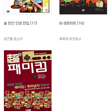
술 한잔 인생 한입 (17)
바 레몬하트 (16)
라즈웰 호소키
후루야 미츠토시