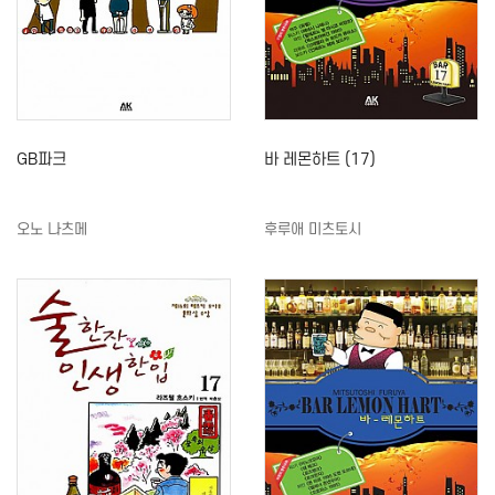
GB파크
바 레몬하트 (17)
오노 나츠메
후루애 미츠토시