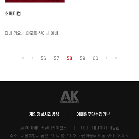
초패미컴
타네 키요시,야모토 신이치,아베 히로키
56
57
58
59
60
개인정보처리방침
이메일무단수집거부
(주)에이케이커뮤니케이션즈
대표 : 대표이사 이동섭
주소 : 서울특별시 금천구 디지털로 178 가산퍼블릭 비동 오비-1805호