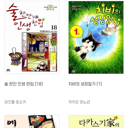
술 한잔 인생 한입 (18)
치비의 성장일기 (1)
라즈웰 호소키
카키오 미노리