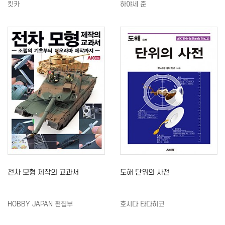
킷카
하야세 준
전차 모형 제작의 교과서
도해 단위의 사전
HOBBY JAPAN 편집부
호시다 타다히코