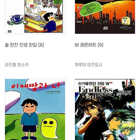
술 한잔 인생 한입 (8)
바 레몬하트 (9)
라즈웰 호소키
후루야 미츠토시