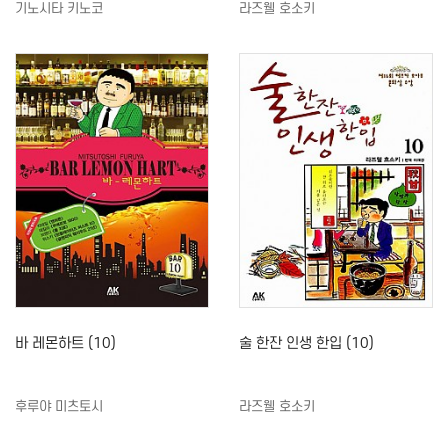
기노시타 키노코
라즈웰 호소키
바 레몬하트 (10)
술 한잔 인생 한입 (10)
후루야 미츠토시
라즈웰 호소키