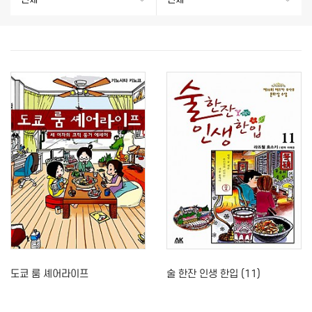
도쿄 룸 셰어라이프
술 한잔 인생 한입 (11)