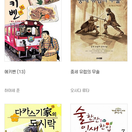
에키벤 (13)
중세 유럽의 무술
하야세 준
오사다 류타