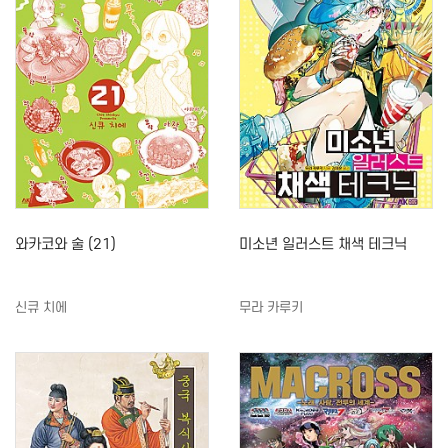
와카코와 술 (21)
미소년 일러스트 채색 테크닉
신큐 치에
무라 카루키