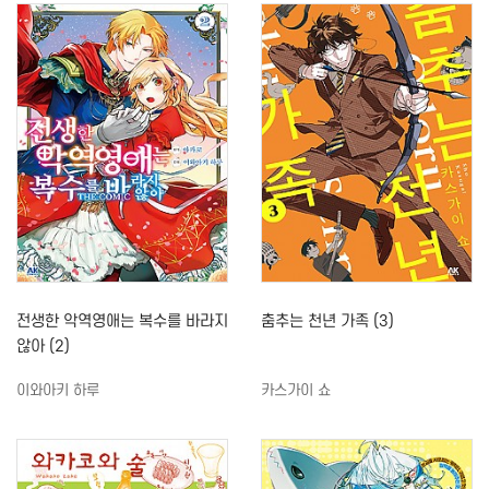
전생한 악역영애는 복수를 바라지
춤추는 천년 가족 (3)
않아 (2)
이와아키 하루
카스가이 쇼