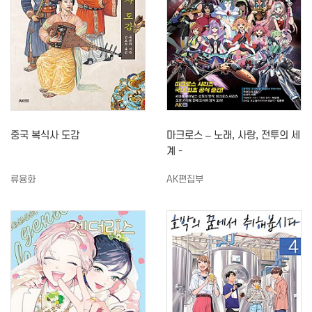
중국 복식사 도감
마크로스 – 노래, 사랑, 전투의 세
계 -
류융화
AK편집부