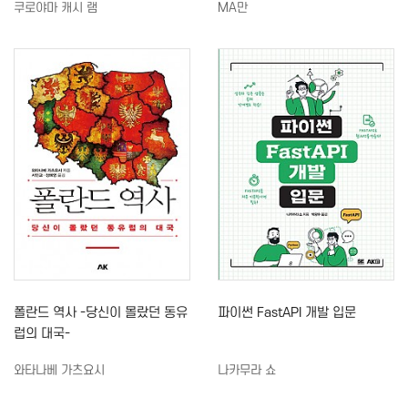
쿠로야마 캐시 램
MA만
폴란드 역사 -당신이 몰랐던 동유
파이썬 FastAPI 개발 입문
럽의 대국-
와타나베 가츠요시
나카무라 쇼