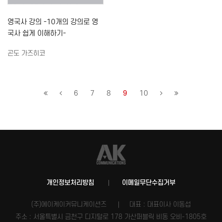
영국사 강의 -10개의 강의로 영
국사 쉽게 이해하기-
곤도 가즈히코
6
7
8
9
10
개인정보처리방침
이메일무단수집거부
(주)에이케이커뮤니케이션즈
대표 : 대표이사 이동섭
주소 : 서울특별시 금천구 디지털로 178 가산퍼블릭 비동 오비-1805호