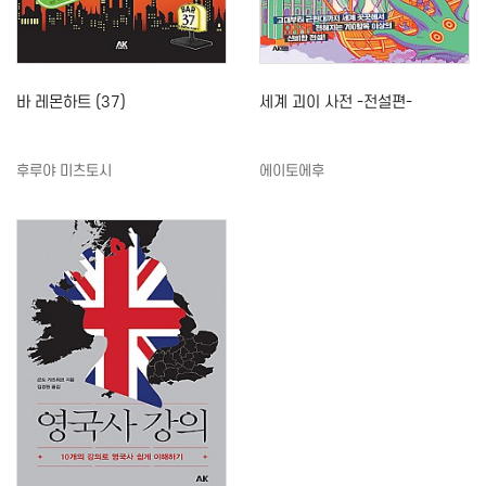
바 레몬하트 (37)
세계 괴이 사전 -전설편-
후루야 미츠토시
에이토에후